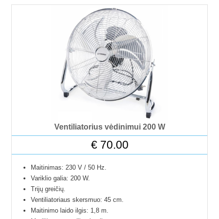
Laikmatis: 0,5 – 7,5 val. (kas 0,5 valandos).
Ventiliatorius vėdinimui 200 W
€
70.00
Maitinimas: 230 V / 50 Hz.
Variklio galia: 200 W.
Trijų greičių.
Ventiliatoriaus skersmuo: 45 cm.
Maitinimo laido ilgis: 1,8 m.