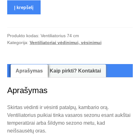
produkto
Į krepšelį
kiekis:
Ventiliatorius
su
nuotoliniu
Produkto kodas:
Ventiliatorius 74 cm
Kategorija:
Ventiliatoriai vėdinimui, vėsinimui
valdymo
pultu
74
cm
Aprašymas
Kaip pirkti? Kontaktai
Aprašymas
Skirtas vėdinti ir vėsinti patalpų, kambario orą.
Ventiliatorius puikiai tinka vasaros sezonu esant aukštai
temperatūrai arba šildymo sezono metu, kad
neišsausėtų oras.