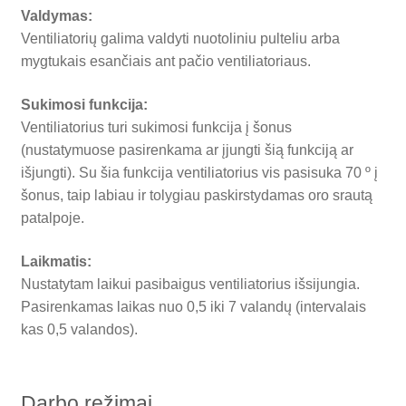
Valdymas:
Ventiliatorių galima valdyti nuotoliniu pulteliu arba
mygtukais esančiais ant pačio ventiliatoriaus.
Sukimosi funkcija:
Ventiliatorius turi sukimosi funkcija į šonus
(nustatymuose pasirenkama ar įjungti šią funkciją ar
išjungti). Su šia funkcija ventiliatorius vis pasisuka 70 º į
šonus, taip labiau ir tolygiau paskirstydamas oro srautą
patalpoje.
Laikmatis:
Nustatytam laikui pasibaigus ventiliatorius išsijungia.
Pasirenkamas laikas nuo 0,5 iki 7 valandų (intervalais
kas 0,5 valandos).
Darbo režimai.