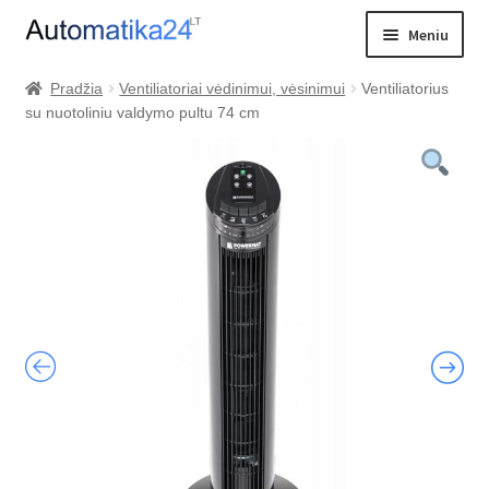
Pereiti
Pereiti
Meniu
prie
prie
meniu
turinio
Išskleist
PREKIŲ KATALOGAS
Pradžia
Ventiliatoriai vėdinimui, vėsinimui
Ventiliatorius
sub-
su nuotoliniu valdymo pultu 74 cm
PRISTATYMAS
menu
VALDIKLIŲ PALYGINIMAS
KONTAKTAI