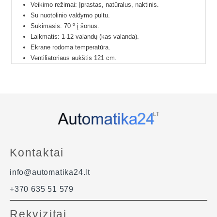
Veikimo režimai: Įprastas, natūralus, naktinis.
Su nuotolinio valdymo pultu.
Sukimasis: 70 º į šonus.
Laikmatis: 1-12 valandų (kas valanda).
Ekrane rodoma temperatūra.
Ventiliatoriaus aukštis 121 cm.
Medžiaga: ABS plastikas.
Svoris: 3,5 kg.
Maitinimo laido ilgis: 1,8 m.
Su LED ekranu.
Triukšmo lygis: 64 dB.
Ventiliatorius netelpa į paštomatus, todėl galimas
pristatymas tik per kurjerį.
Kontaktai
info@automatika24.lt
+370 635 51 579
Rekvizitai