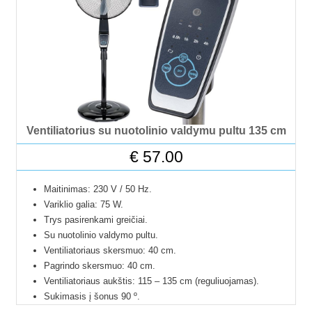
Ventiliatorius su nuotolinio valdymu pultu 135 cm
€
57.00
Maitinimas: 230 V / 50 Hz.
Variklio galia: 75 W.
Trys pasirenkami greičiai.
Su nuotolinio valdymo pultu.
Ventiliatoriaus skersmuo: 40 cm.
Pagrindo skersmuo: 40 cm.
Ventiliatoriaus aukštis: 115 – 135 cm (reguliuojamas).
Sukimasis į šonus 90 º.
Medžiaga: ABS plastikas.