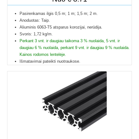
Pasirenkamas ilgis 0,5 m; 1 m; 1,5 m; 2 m.
Anoduotas: Taip.
Aliuminis 6063-T5 atsparus korozijai, nerūdija.
Svoris: 1,72 kg/m.
Perkant 3 vnt. ir daugiau taikoma 3 % nuolaida, 5 vnt. ir
daugiau 6 % nuolaida, perkant 9 vnt. ir daugiau 9 % nuolaida.
Kainos rodomos lentelėje.
Išmatavimai pateikti nuotraukose.
Galime pjaustyti pagal reikiamus ilgius.
Į paštomatus pristatome tik 50 cm ilgio profilius, kitų ilgių
profiliai į paštomatus netelpa, todėl juos galime pristatyti
tik jūsų nurodytu adresu.
Profilių Ilgis gali būti su 1 mm paklaida.
Dėl klausimų ir užsakymų kitokių ilgių profilių galite kreiptis
el.paštu.
Kad matytumėte kainą pasirinkite ilgį.