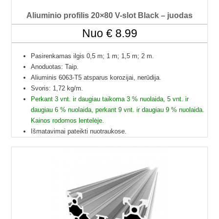
Aliuminio profilis 20×80 V-slot Black – juodas
Nuo
€
8.99
Pasirenkamas ilgis 0,5 m; 1 m; 1,5 m; 2 m.
Anoduotas: Taip.
Aliuminis 6063-T5 atsparus korozijai, nerūdija.
Svoris: 1,72 kg/m.
Perkant 3 vnt. ir daugiau taikoma 3 % nuolaida, 5 vnt. ir
daugiau 6 % nuolaida, perkant 9 vnt. ir daugiau 9 % nuolaida.
Kainos rodomos lentelėje.
Išmatavimai pateikti nuotraukose.
Galime pjaustyti pagal reikiamus ilgius.
Į paštomatus pristatome tik 50 cm ilgio profilius, kitų ilgių
profiliai į paštomatus netelpa, todėl juos galime pristatyti
tik jūsų nurodytu adresu.
Profilių Ilgis gali būti su 1 mm paklaida.
Dėl klausimų ir užsakymų kitokių ilgių profilių galite kreiptis
el.paštu.
Kad matytumėte kainą pasirinkite ilgį.