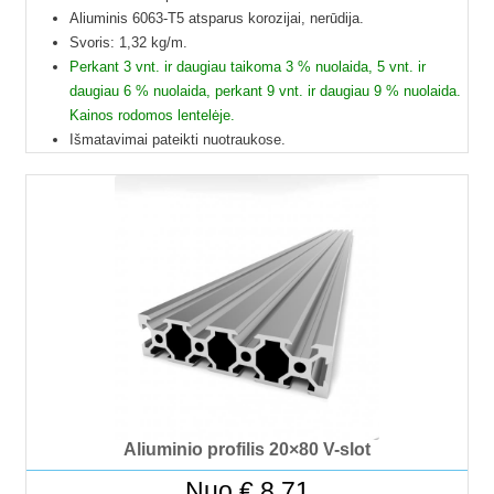
Aliuminis 6063-T5 atsparus korozijai, nerūdija.
Svoris: 1,32 kg/m.
Perkant 3 vnt. ir daugiau taikoma 3 % nuolaida, 5 vnt. ir
daugiau 6 % nuolaida, perkant 9 vnt. ir daugiau 9 % nuolaida.
Kainos rodomos lentelėje.
Išmatavimai pateikti nuotraukose.
Galime pjaustyti pagal reikiamus ilgius.
Į paštomatus pristatome tik 50 cm ilgio profilius, kitų ilgių
profiliai į paštomatus netelpa, todėl juos galime pristatyti
tik jūsų nurodytu adresu.
Profilių Ilgis gali būti su 1 mm paklaida.
Dėl klausimų ir užsakymų kitokių ilgių profilių galite kreiptis
el.paštu.
Kad matytumėte kainą pasirinkite ilgį.
Aliuminio profilis 20×80 V-slot
Nuo
€
8.71