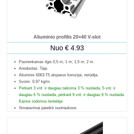
Kad matytumėte kainą pasirinkite ilgį.
Aliuminio profilis 20×40 V-slot
Nuo
€
4.93
Pasirenkamas ilgis 0,5 m; 1 m; 1,5 m; 2 m.
Anoduotas: Taip.
Aliuminis 6063-T5 atsparus korozijai, nerūdija.
Svoris: 0,97 kg/m.
Perkant 3 vnt. ir daugiau taikoma 3 % nuolaida, 5 vnt. ir
daugiau 6 % nuolaida, perkant 9 vnt. ir daugiau 9 % nuolaida.
Kainos rodomos lentelėje.
Išmatavimai pateikti nuotraukose.
Galime pjaustyti pagal reikiamus ilgius.
Į paštomatus pristatome tik 50 cm ilgio profilius, kitų ilgių
profiliai į paštomatus netelpa, todėl juos galime pristatyti