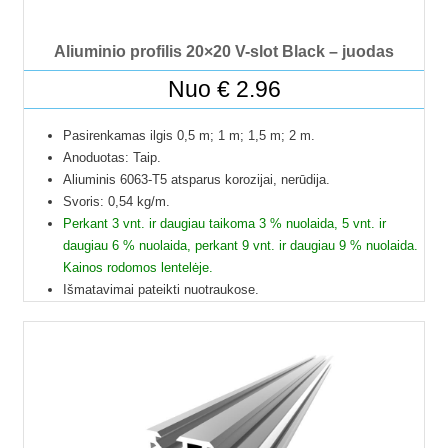
Žingsniniai varikliai
Aliuminio profilis 20×20 V-slot Black – juodas
Inverteriai
Nuo
€
2.96
Saulės moduliai
Pasirenkamas ilgis 0,5 m; 1 m; 1,5 m; 2 m.
Valdikliai saulės kolektoriams
Anoduotas: Taip.
Aliuminis 6063-T5 atsparus korozijai, nerūdija.
Spaustuvai
Svoris: 0,54 kg/m.
Perkant 3 vnt. ir daugiau taikoma 3 % nuolaida, 5 vnt. ir
Priedai
daugiau 6 % nuolaida, perkant 9 vnt. ir daugiau 9 % nuolaida.
Kainos rodomos lentelėje.
PRISTATYMAS
Išmatavimai pateikti nuotraukose.
Galime pjaustyti pagal reikiamus ilgius.
VALDIKLIŲ PALYGINIMAS
Į paštomatus pristatome tik 50 cm ilgio profilius, kitų ilgių
profiliai į paštomatus netelpa, todėl juos galime pristatyti
KONTAKTAI
tik jūsų nurodytu adresu.
Profilių Ilgis gali būti su 1 mm paklaida.
Dėl klausimų ir užsakymų kitokių ilgių profilių galite kreiptis
el.paštu.