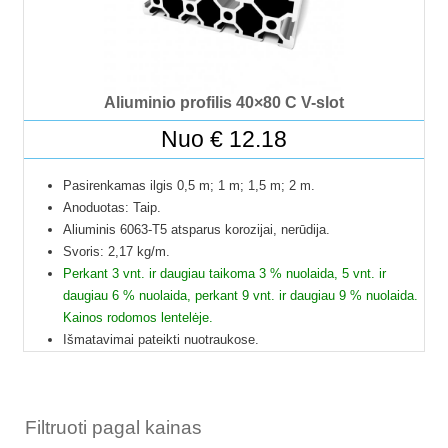
Aliuminio profilis 40×80 C V-slot
Nuo
€
12.18
Pasirenkamas ilgis 0,5 m; 1 m; 1,5 m; 2 m.
Anoduotas: Taip.
Aliuminis 6063-T5 atsparus korozijai, nerūdija.
Svoris: 2,17 kg/m.
Perkant 3 vnt. ir daugiau taikoma 3 % nuolaida, 5 vnt. ir
daugiau 6 % nuolaida, perkant 9 vnt. ir daugiau 9 % nuolaida.
Kainos rodomos lentelėje.
Išmatavimai pateikti nuotraukose.
Galime pjaustyti pagal reikiamus ilgius.
Į paštomatus pristatome tik 50 cm ilgio profilius, kitų ilgių
profiliai į paštomatus netelpa, todėl juos galime pristatyti
Filtruoti pagal kainas
tik jūsų nurodytu adresu.