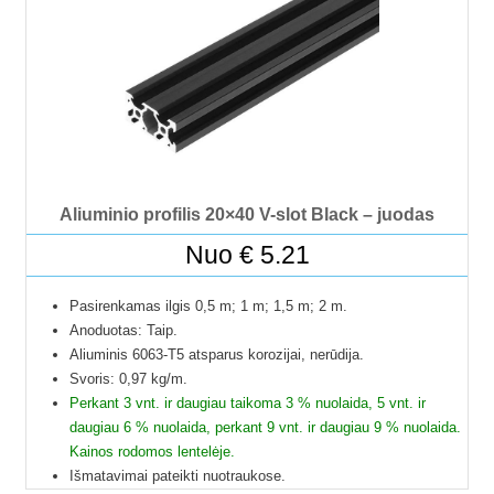
tik jūsų nurodytu adresu.
Profilių Ilgis gali būti su 1 mm paklaida.
Dėl klausimų ir užsakymų kitokių ilgių profilių galite kreiptis
el.paštu.
Kad matytumėte kainą pasirinkite ilgį.
Aliuminio profilis 20×40 V-slot Black – juodas
Nuo
€
5.21
Pasirenkamas ilgis 0,5 m; 1 m; 1,5 m; 2 m.
Anoduotas: Taip.
Aliuminis 6063-T5 atsparus korozijai, nerūdija.
Svoris: 0,97 kg/m.
Perkant 3 vnt. ir daugiau taikoma 3 % nuolaida, 5 vnt. ir
daugiau 6 % nuolaida, perkant 9 vnt. ir daugiau 9 % nuolaida.
Kainos rodomos lentelėje.
Išmatavimai pateikti nuotraukose.