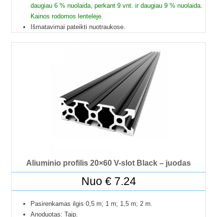
daugiau 6 % nuolaida, perkant 9 vnt. ir daugiau 9 % nuolaida.
Kainos rodomos lentelėje.
Išmatavimai pateikti nuotraukose.
Galime pjaustyti pagal reikiamus ilgius.
Į paštomatus pristatome tik 50 cm ilgio profilius, kitų ilgių
profiliai į paštomatus netelpa, todėl juos galime pristatyti
tik jūsų nurodytu adresu.
Profilių Ilgis gali būti su 1 mm paklaida.
Dėl klausimų ir užsakymų kitokių ilgių profilių galite kreiptis
el.paštu.
Kad matytumėte kainą pasirinkite ilgį.
Aliuminio profilis 20×60 V-slot Black – juodas
Nuo
€
7.24
Pasirenkamas ilgis 0,5 m; 1 m; 1,5 m; 2 m.
Anoduotas: Taip.