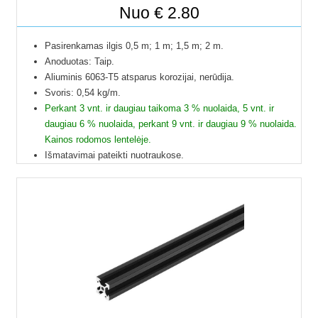
Nuo
€
2.80
Išskleist
Elektriniai įrankiai
sub-
Išskleist
Pasirenkamas ilgis 0,5 m; 1 m; 1,5 m; 2 m.
Aliuminio profiliai
menu
Anoduotas: Taip.
sub-
Aliuminis 6063-T5 atsparus korozijai, nerūdija.
V-slot aliuminio profiliai
menu
Svoris: 0,54 kg/m.
Perkant 3 vnt. ir daugiau taikoma 3 % nuolaida, 5 vnt. ir
T-slot aliuminio profiliai
daugiau 6 % nuolaida, perkant 9 vnt. ir daugiau 9 % nuolaida.
Kainos rodomos lentelėje.
Stačiakampiai aliuminio profiliai
Išmatavimai pateikti nuotraukose.
Galime pjaustyti pagal reikiamus ilgius.
L formos aliuminio kampuočiai
Į paštomatus pristatome tik 50 cm ilgio profilius, kitų ilgių
profiliai į paštomatus netelpa, todėl juos galime pristatyti
Priedai aliuminio profiliams
tik jūsų nurodytu adresu.
Profilių Ilgis gali būti su 1 mm paklaida.
Temperatūros reguliatoriai
Dėl klausimų ir užsakymų kitokių ilgių profilių galite kreiptis
el.paštu.
Temperatūros jutikliai
Kad matytumėte kainą pasirinkite ilgį.
Varikliai, motoreduktoriai