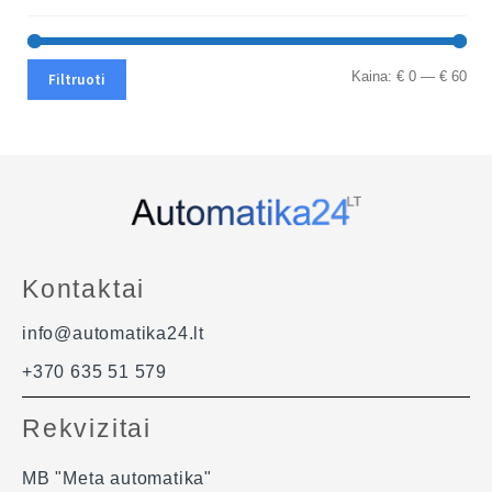
Profilių Ilgis gali būti su 1 mm paklaida.
Dėl klausimų ir užsakymų kitokių ilgių profilių galite kreiptis
el.paštu.
Kad matytumėte kainą pasirinkite ilgį.
Min
Ma
Kaina:
€ 0
—
€ 60
Filtruoti
kai
kai
Kontaktai
info@automatika24.lt
+370 635 51 579
Rekvizitai
MB "Meta automatika"