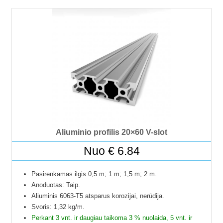
Galime pjaustyti pagal reikiamus ilgius.
Į paštomatus pristatome tik 50 cm ilgio profilius, kitų ilgių
profiliai į paštomatus netelpa, todėl juos galime pristatyti
tik jūsų nurodytu adresu.
Profilių Ilgis gali būti su 1 mm paklaida.
Dėl klausimų ir užsakymų kitokių ilgių profilių galite kreiptis
el.paštu.
Kad matytumėte kainą pasirinkite ilgį.
Aliuminio profilis 20×60 V-slot
Nuo
€
6.84
Pasirenkamas ilgis 0,5 m; 1 m; 1,5 m; 2 m.
Anoduotas: Taip.
Aliuminis 6063-T5 atsparus korozijai, nerūdija.
Svoris: 1,32 kg/m.
Perkant 3 vnt. ir daugiau taikoma 3 % nuolaida, 5 vnt. ir