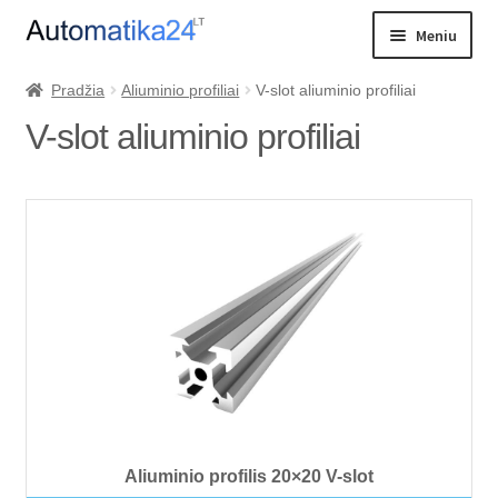
Pereiti
Pereiti
Meniu
prie
prie
meniu
turinio
Išskleist
PREKIŲ KATALOGAS
Pradžia
Aliuminio profiliai
V-slot aliuminio profiliai
sub-
V-slot aliuminio profiliai
Katilo valdikliai
menu
Katilo ventiliatoriai
Greičio keitikliai
Kambario termostatai
Termostatai siurbliams
Grindinis šildymas
Vožtuvai ir jų valdymas
Cirkuliaciniai siurbliai
Aliuminio profilis 20×20 V-slot