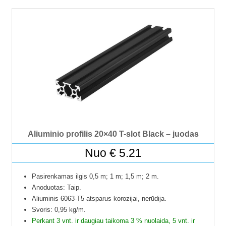
Galime pjaustyti pagal reikiamus ilgius.
Į paštomatus pristatome tik 50 cm ilgio profilius, kitų ilgių
profiliai į paštomatus netelpa, todėl juos galime pristatyti
tik jūsų nurodytu adresu.
Profilių Ilgis gali būti su 1 mm paklaida.
Dėl klausimų ir užsakymų kitokių ilgių galite kreptis el.paštu.
Kad matytumėte kainą pasirinkite ilgį.
Aliuminio profilis 20×40 T-slot Black – juodas
Nuo
€
5.21
Pasirenkamas ilgis 0,5 m; 1 m; 1,5 m; 2 m.
Anoduotas: Taip.
Aliuminis 6063-T5 atsparus korozijai, nerūdija.
Svoris: 0,95 kg/m.
Perkant 3 vnt. ir daugiau taikoma 3 % nuolaida, 5 vnt. ir