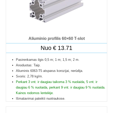
Dėl klausimų ir užsakymų kitokių ilgių galite kreptis el.paštu.
Kad matytumėte kainą pasirinkite ilgį.
Aliuminio profilis 60×60 T-slot
Nuo
€
13.71
Pasirenkamas ilgis 0,5 m; 1 m; 1,5 m; 2 m.
Anoduotas: Taip.
Aliuminis 6063-T5 atsparus korozijai, nerūdija.
Svoris: 2,78 kg/m.
Perkant 3 vnt. ir daugiau taikoma 3 % nuolaida, 5 vnt. ir
daugiau 6 % nuolaida, perkant 9 vnt. ir daugiau 9 % nuolaida.
Kainos rodomos lentelėje.
Išmatavimai pateikti nuotraukose.
Galime pjaustyti pagal reikiamus ilgius.
Į paštomatus pristatome tik 50 cm ilgio profilius, kitų ilgių