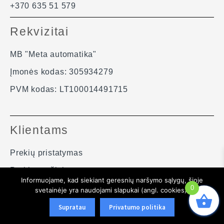
+370 635 51 579
Rekvizitai
MB "Meta automatika"
Įmonės kodas: 305934279
PVM kodas: LT100014491715
Klientams
Prekių pristatymas
Prekių grąžinimas
Informuojame, kad siekiant geresnių naršymo sąlygų, šioje
Privatumo politika ir slapukai
0
svetainėje yra naudojami slapukai (angl. cookies).
Svetainės schema
Supratau
Privatumo politika