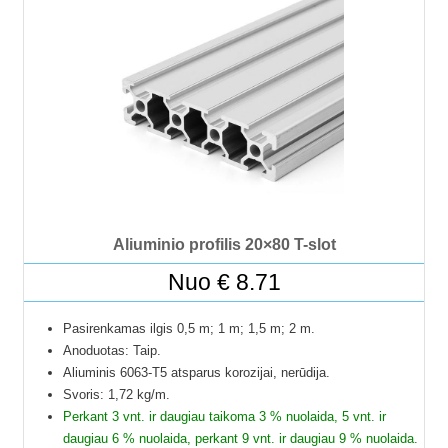
Į paštomatus pristatome tik 50 cm ilgio profilius, kitų ilgių
profiliai į paštomatus netelpa, todėl juos galime pristatyti
tik jūsų nurodytu adresu.
Profilių Ilgis gali būti su 1 mm paklaida.
Dėl klausimų ir užsakymų kitokių ilgių galite kreptis el.paštu.
Kad matytumėte kainą pasirinkite ilgį.
Aliuminio profilis 20×80 T-slot
Nuo
€
8.71
Pasirenkamas ilgis 0,5 m; 1 m; 1,5 m; 2 m.
Anoduotas: Taip.
Aliuminis 6063-T5 atsparus korozijai, nerūdija.
Svoris: 1,72 kg/m.
Perkant 3 vnt. ir daugiau taikoma 3 % nuolaida, 5 vnt. ir
daugiau 6 % nuolaida, perkant 9 vnt. ir daugiau 9 % nuolaida.