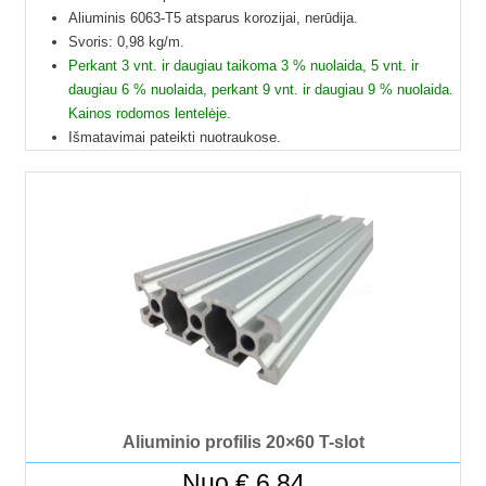
Aliuminis 6063-T5 atsparus korozijai, nerūdija.
Svoris: 0,98 kg/m.
Perkant 3 vnt. ir daugiau taikoma 3 % nuolaida, 5 vnt. ir
daugiau 6 % nuolaida, perkant 9 vnt. ir daugiau 9 % nuolaida.
Kainos rodomos lentelėje.
Išmatavimai pateikti nuotraukose.
Galime pjaustyti pagal reikiamus ilgius.
Į paštomatus pristatome tik 50 cm ilgio profilius, kitų ilgių
profiliai į paštomatus netelpa, todėl juos galime pristatyti
tik jūsų nurodytu adresu.
Profilių Ilgis gali būti su 1 mm paklaida.
Dėl klausimų ir užsakymų kitokių ilgių galite kreptis el.paštu.
Kad matytumėte kainą pasirinkite ilgį.
Aliuminio profilis 20×60 T-slot
Nuo
€
6.84