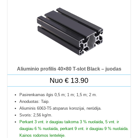
profiliai į paštomatus netelpa, todėl juos galime pristatyti
tik jūsų nurodytu adresu.
Profilių Ilgis gali būti su 1 mm paklaida.
Dėl klausimų ir užsakymų kitokių ilgių galite kreptis el.paštu.
Kad matytumėte kainą pasirinkite ilgį.
Aliuminio profilis 40×80 T-slot Black – juodas
Nuo
€
13.90
Pasirenkamas ilgis 0,5 m; 1 m; 1,5 m; 2 m.
Anoduotas: Taip.
Aliuminis 6063-T5 atsparus korozijai, nerūdija.
Svoris: 2,56 kg/m.
Perkant 3 vnt. ir daugiau taikoma 3 % nuolaida, 5 vnt. ir
daugiau 6 % nuolaida, perkant 9 vnt. ir daugiau 9 % nuolaida.
Kainos rodomos lentelėje.