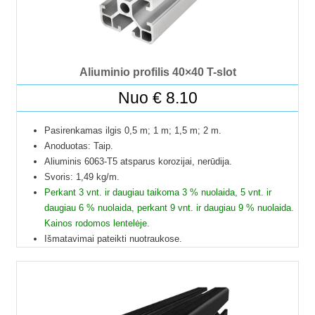
Aliuminio profilis 40×40 T-slot
Nuo
€
8.10
Pasirenkamas ilgis 0,5 m; 1 m; 1,5 m; 2 m.
Anoduotas: Taip.
Aliuminis 6063-T5 atsparus korozijai, nerūdija.
Svoris: 1,49 kg/m.
Perkant 3 vnt. ir daugiau taikoma 3 % nuolaida, 5 vnt. ir
daugiau 6 % nuolaida, perkant 9 vnt. ir daugiau 9 % nuolaida.
Kainos rodomos lentelėje.
Išmatavimai pateikti nuotraukose.
Galime pjaustyti pagal reikiamus ilgius.
Į paštomatus pristatome tik 50 cm ilgio profilius, kitų ilgių
profiliai į paštomatus netelpa, todėl juos galime pristatyti
tik jūsų nurodytu adresu.