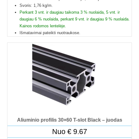
Svoris: 1,76 kg/m.
Perkant 3 vnt. ir daugiau taikoma 3 % nuolaida, 5 vnt. ir
daugiau 6 % nuolaida, perkant 9 vnt. ir daugiau 9 % nuolaida.
Kainos rodomos lentelėje.
Išmatavimai pateikti nuotraukose.
Galime pjaustyti pagal reikiamus ilgius.
Į paštomatus pristatome tik 50 cm ilgio profilius, kitų ilgių
profiliai į paštomatus netelpa, todėl juos galime pristatyti
tik jūsų nurodytu adresu.
Profilių Ilgis gali būti su 1 mm paklaida.
Dėl klausimų ir užsakymų kitokių ilgių galite kreptis el.paštu.
Kad matytumėte kainą pasirinkite ilgį.
Aliuminio profilis 30×60 T-slot Black – juodas
Nuo
€
9.67