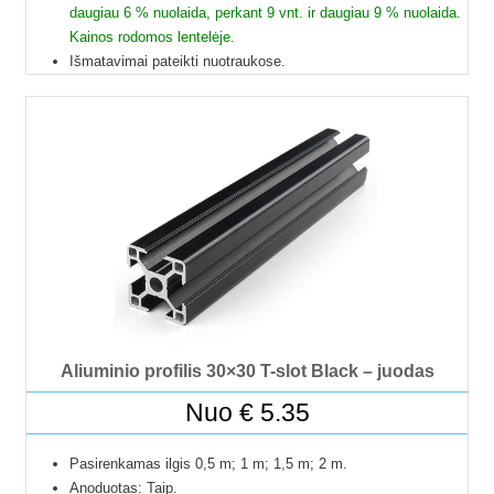
daugiau 6 % nuolaida, perkant 9 vnt. ir daugiau 9 % nuolaida.
Kainos rodomos lentelėje.
Išmatavimai pateikti nuotraukose.
Galime pjaustyti pagal reikiamus ilgius.
Į paštomatus pristatome tik 50 cm ilgio profilius, kitų ilgių
profiliai į paštomatus netelpa, todėl juos galime pristatyti
tik jūsų nurodytu adresu.
Profilių Ilgis gali būti su 1 mm paklaida.
Dėl klausimų ir užsakymų kitokių ilgių profilių galite kreiptis
el.paštu.
Kad matytumėte kainą pasirinkite ilgį.
Aliuminio profilis 30×30 T-slot Black – juodas
Nuo
€
5.35
Pasirenkamas ilgis 0,5 m; 1 m; 1,5 m; 2 m.
Anoduotas: Taip.