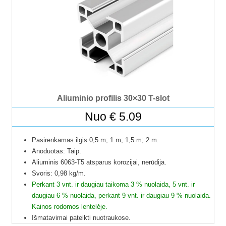
tik jūsų nurodytu adresu.
Profilių Ilgis gali būti su 1 mm paklaida.
Dėl klausimų ir užsakymų kitokių ilgių profilių galite kreiptis
el.paštu.
Kad matytumėte kainą pasirinkite ilgį.
Aliuminio profilis 30×30 T-slot
Nuo
€
5.09
Pasirenkamas ilgis 0,5 m; 1 m; 1,5 m; 2 m.
Anoduotas: Taip.
Aliuminis 6063-T5 atsparus korozijai, nerūdija.
Svoris: 0,98 kg/m.
Perkant 3 vnt. ir daugiau taikoma 3 % nuolaida, 5 vnt. ir
daugiau 6 % nuolaida, perkant 9 vnt. ir daugiau 9 % nuolaida.
Kainos rodomos lentelėje.
Išmatavimai pateikti nuotraukose.