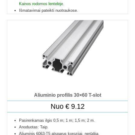
Kainos rodomos lentelėje.
Išmatavimai pateikti nuotraukose.
Galime pjaustyti pagal reikiamus ilgius.
Į paštomatus pristatome tik 50 cm ilgio profilius, kitų ilgių
profiliai į paštomatus netelpa, todėl juos galime pristatyti
tik jūsų nurodytu adresu.
Profilių Ilgis gali būti su 1 mm paklaida.
Dėl klausimų ir užsakymų kitokių ilgių profilių galite kreiptis
el.paštu.
Kad matytumėte kainą pasirinkite ilgį.
Aliuminio profilis 30×60 T-slot
Nuo
€
9.12
Pasirenkamas ilgis 0,5 m; 1 m; 1,5 m; 2 m.
Anoduotas: Taip.
Aliuminis 6063-T5 atsparus korozijai, nerūdija.