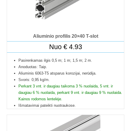
Kad matytumėte kainą pasirinkite ilgį.
Aliuminio profilis 20×40 T-slot
Nuo
€
4.93
Pasirenkamas ilgis 0,5 m; 1 m; 1,5 m; 2 m.
Anoduotas: Taip.
Aliuminis 6063-T5 atsparus korozijai, nerūdija.
Svoris: 0,95 kg/m.
Perkant 3 vnt. ir daugiau taikoma 3 % nuolaida, 5 vnt. ir
daugiau 6 % nuolaida, perkant 9 vnt. ir daugiau 9 % nuolaida.
Kainos rodomos lentelėje.
Išmatavimai pateikti nuotraukose.
Galime pjaustyti pagal reikiamus ilgius.
Į paštomatus pristatome tik 50 cm ilgio profilius, kitų ilgių
profiliai į paštomatus netelpa, todėl juos galime pristatyti