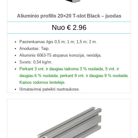
Žingsniniai varikliai
Aliuminio profilis 20×20 T-slot Black – juodas
Inverteriai
Nuo
€
2.96
Saulės moduliai
Pasirenkamas ilgis 0,5 m; 1 m; 1,5 m; 2 m.
Valdikliai saulės kolektoriams
Anoduotas: Taip.
Aliuminis 6063-T5 atsparus korozijai, nerūdija.
Spaustuvai
Svoris: 0,54 kg/m.
Perkant 3 vnt. ir daugiau taikoma 3 % nuolaida, 5 vnt. ir
Priedai
daugiau 6 % nuolaida, perkant 9 vnt. ir daugiau 9 % nuolaida.
Kainos rodomos lentelėje.
PRISTATYMAS
Išmatavimai pateikti nuotraukose.
Galime pjaustyti pagal reikiamus ilgius.
VALDIKLIŲ PALYGINIMAS
Į paštomatus pristatome tik 50 cm ilgio profilius, kitų ilgių
profiliai į paštomatus netelpa, todėl juos galime pristatyti
KONTAKTAI
tik jūsų nurodytu adresu.
Profilių Ilgis gali būti su 1 mm paklaida.
Dėl klausimų ir užsakymų kitokių ilgių profilių galite kreiptis
el.paštu.