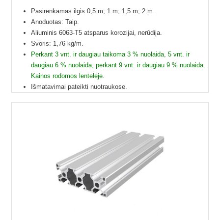
Pasirenkamas ilgis 0,5 m; 1 m; 1,5 m; 2 m.
Anoduotas: Taip.
Aliuminis 6063-T5 atsparus korozijai, nerūdija.
Svoris: 1,76 kg/m.
Perkant 3 vnt. ir daugiau taikoma 3 % nuolaida, 5 vnt. ir
daugiau 6 % nuolaida, perkant 9 vnt. ir daugiau 9 % nuolaida.
Kainos rodomos lentelėje.
Išmatavimai pateikti nuotraukose.
Galime pjaustyti pagal reikiamus ilgius.
Į paštomatus pristatome tik 50 cm ilgio profilius, kitų ilgių
profiliai į paštomatus netelpa, todėl juos galime pristatyti
tik jūsų nurodytu adresu.
Profilių Ilgis gali būti su 1 mm paklaida.
Dėl klausimų ir užsakymų kitokių ilgių galite kreptis el.paštu.
Kad matytumėte kainą pasirinkite ilgį.