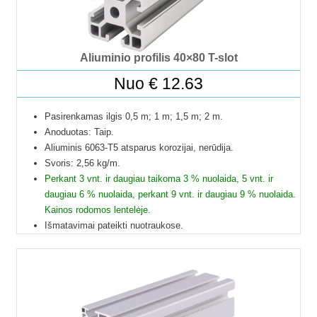
Aliuminio profilis 40×80 T-slot
Nuo
€
12.63
Pasirenkamas ilgis 0,5 m; 1 m; 1,5 m; 2 m.
Anoduotas: Taip.
Aliuminis 6063-T5 atsparus korozijai, nerūdija.
Svoris: 2,56 kg/m.
Perkant 3 vnt. ir daugiau taikoma 3 % nuolaida, 5 vnt. ir
daugiau 6 % nuolaida, perkant 9 vnt. ir daugiau 9 % nuolaida.
Kainos rodomos lentelėje.
Išmatavimai pateikti nuotraukose.
Galime pjaustyti pagal reikiamus ilgius.
Į paštomatus pristatome tik 50 cm ilgio profilius, kitų ilgių
profiliai į paštomatus netelpa, todėl juos galime pristatyti
tik jūsų nurodytu adresu.
Profilių Ilgis gali būti su 1 mm paklaida.