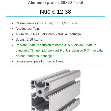
Aliuminio profilis 30×90 T-slot
Nuo
€
12.38
Pasirenkamas ilgis 0,5 m; 1 m; 1,5 m; 2 m.
Anoduotas: Taip.
Aliuminis 6063-T5 atsparus korozijai, nerūdija.
Svoris: 2,39 kg/m.
Perkant 3 vnt. ir daugiau taikoma 3 % nuolaida, 5 vnt. ir
daugiau 6 % nuolaida, perkant 9 vnt. ir daugiau 9 % nuolaida.
Kainos rodomos lentelėje.
Išmatavimai pateikti nuotraukose.
Galime pjaustyti pagal reikiamus ilgius.
Į paštomatus pristatome tik 50 cm ilgio profilius, kitų ilgių
profiliai į paštomatus netelpa, todėl juos galime pristatyti
tik jūsų nurodytu adresu.
Profilių Ilgis gali būti su 1 mm paklaida.
Dėl klausimų ir užsakymų kitokių ilgių galite kreptis el.paštu.
Kad matytumėte kainą pasirinkite ilgį.