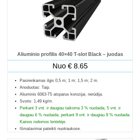
Profilių Ilgis gali būti su 1 mm paklaida.
Dėl klausimų ir užsakymų kitokių ilgių galite kreptis el.paštu.
Kad matytumėte kainą pasirinkite ilgį.
Aliuminio profilis 40×40 T-slot Black – juodas
Nuo
€
8.65
Pasirenkamas ilgis 0,5 m; 1 m; 1,5 m; 2 m.
Anoduotas: Taip.
Aliuminis 6063-T5 atsparus korozijai, nerūdija.
Svoris: 1,49 kg/m.
Perkant 3 vnt. ir daugiau taikoma 3 % nuolaida, 5 vnt. ir
daugiau 6 % nuolaida, perkant 9 vnt. ir daugiau 9 % nuolaida.
Kainos rodomos lentelėje.
Išmatavimai pateikti nuotraukose.
Galime pjaustyti pagal reikiamus ilgius.