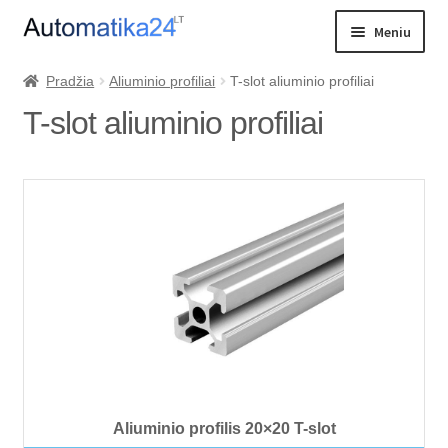
Pereiti
Pereiti
Meniu
prie
prie
meniu
turinio
Išskleist
PREKIŲ KATALOGAS
Pradžia
Aliuminio profiliai
T-slot aliuminio profiliai
sub-
T-slot aliuminio profiliai
Katilo valdikliai
menu
Katilo ventiliatoriai
Greičio keitikliai
Kambario termostatai
Termostatai siurbliams
Grindinis šildymas
Vožtuvai ir jų valdymas
Cirkuliaciniai siurbliai
Aliuminio profilis 20×20 T-slot