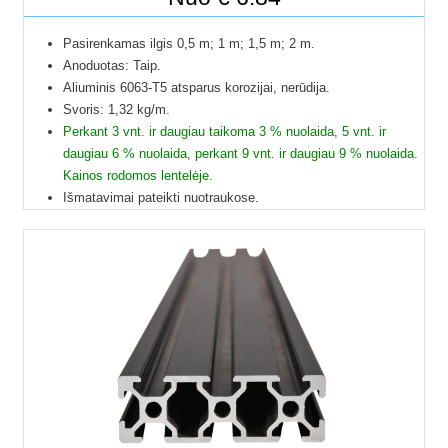
Pasirenkamas ilgis 0,5 m; 1 m; 1,5 m; 2 m.
Anoduotas: Taip.
Aliuminis 6063-T5 atsparus korozijai, nerūdija.
Svoris: 1,32 kg/m.
Perkant 3 vnt. ir daugiau taikoma 3 % nuolaida, 5 vnt. ir
daugiau 6 % nuolaida, perkant 9 vnt. ir daugiau 9 % nuolaida.
Kainos rodomos lentelėje.
Išmatavimai pateikti nuotraukose.
Galime pjaustyti pagal reikiamus ilgius.
Į paštomatus pristatome tik 50 cm ilgio profilius, kitų ilgių
profiliai į paštomatus netelpa, todėl juos galime pristatyti
tik jūsų nurodytu adresu.
Profilių Ilgis gali būti su 1 mm paklaida.
Dėl klausimų ir užsakymų kitokių ilgių profilių galite kreiptis
el.paštu.
Kad matytumėte kainą pasirinkite ilgį.