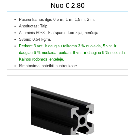
Nuo
€
2.80
Išskleist
Elektriniai įrankiai
sub-
Išskleist
Pasirenkamas ilgis 0,5 m; 1 m; 1,5 m; 2 m.
Aliuminio profiliai
menu
Anoduotas: Taip.
sub-
Aliuminis 6063-T5 atsparus korozijai, nerūdija.
V-slot aliuminio profiliai
menu
Svoris: 0,54 kg/m.
Perkant 3 vnt. ir daugiau taikoma 3 % nuolaida, 5 vnt. ir
T-slot aliuminio profiliai
daugiau 6 % nuolaida, perkant 9 vnt. ir daugiau 9 % nuolaida.
Kainos rodomos lentelėje.
Stačiakampiai aliuminio profiliai
Išmatavimai pateikti nuotraukose.
Galime pjaustyti pagal reikiamus ilgius.
L formos aliuminio kampuočiai
Į paštomatus pristatome tik 50 cm ilgio profilius, kitų ilgių
profiliai į paštomatus netelpa, todėl juos galime pristatyti
Priedai aliuminio profiliams
tik jūsų nurodytu adresu.
Profilių Ilgis gali būti su 1 mm paklaida.
Temperatūros reguliatoriai
Dėl klausimų ir užsakymų kitokių ilgių profilių galite kreiptis
el.paštu.
Temperatūros jutikliai
Kad matytumėte kainą pasirinkite ilgį.
Varikliai, motoreduktoriai