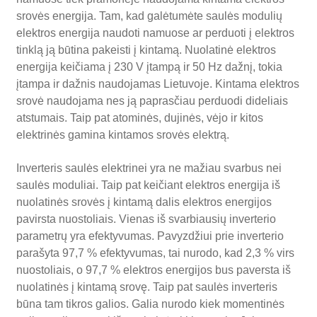
Priedai
srovės energija. Tam, kad galėtumėte saulės modulių
elektros energija naudoti namuose ar perduoti į elektros
PRISTATYMAS
tinklą ją būtina pakeisti į kintamą. Nuolatinė elektros
energija keičiama į 230 V įtampą ir 50 Hz dažnį, tokia
VALDIKLIŲ PALYGINIMAS
įtampa ir dažnis naudojamas Lietuvoje. Kintama elektros
srovė naudojama nes ją paprasčiau perduodi dideliais
KONTAKTAI
atstumais. Taip pat atominės, dujinės, vėjo ir kitos
elektrinės gamina kintamos srovės elektrą.
Inverteris saulės elektrinei yra ne mažiau svarbus nei
saulės moduliai. Taip pat keičiant elektros energija iš
nuolatinės srovės į kintamą dalis elektros energijos
pavirsta nuostoliais. Vienas iš svarbiausių inverterio
parametrų yra efektyvumas. Pavyzdžiui prie inverterio
parašyta 97,7 % efektyvumas, tai nurodo, kad 2,3 % virs
nuostoliais, o 97,7 % elektros energijos bus paversta iš
nuolatinės į kintamą srovę. Taip pat saulės inverteris
būna tam tikros galios. Galia nurodo kiek momentinės