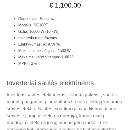
€
1,100.00
Išskleist
Elektriniai įrankiai
sub-
Išskleist
Gamintojas: Sungrow.
Aliuminio profiliai
menu
Modelis: SG10RT.
sub-
Galia: 10000 W (10 kW).
Temperatūros reguliatoriai
menu
Inverteris trims fazėms.
Efektyvumas: iki 97,9 %.
Temperatūros jutikliai
Maksimali pikinė galia: 1500 W.
Maksimali įėjimo įtampa: 1100 V.
Varikliai, motoreduktoriai
MPPT: 2 vnt.
Apsaugos klasė: IP65.
Žingsniniai varikliai
Išmatavimai: 37,0 x 48,0 x 19,5 cm.
Inverteriai saulės elektrinėms
Svoris: 18,0 kg.
Inverteriai
Inverteris saulės elektrinėms – skirtas pakeisti, saulės
Saulės moduliai
modulių pagamintą, nuolatinės srovės elektrą į kintamos
srovės elektrą. Saulės moduliai gamina tik nuolatinės
Valdikliai saulės kolektoriams
srovės ir įtampos elektros energiją, kurios mūsų
Spaustuvai
naudojami elektros įrenginiai negali naudoti. Tiek
namuose tiek pramonėje naudojama kintama elektros