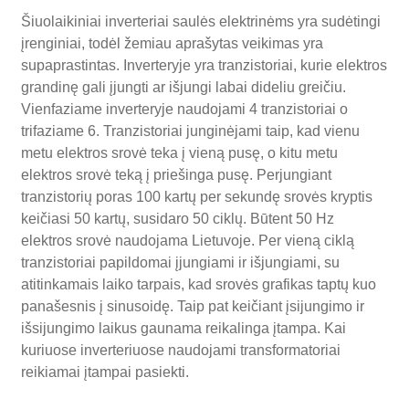
Šiuolaikiniai inverteriai saulės elektrinėms yra sudėtingi
įrenginiai, todėl žemiau aprašytas veikimas yra
supaprastintas. Inverteryje yra tranzistoriai, kurie elektros
grandinę gali įjungti ar išjungi labai dideliu greičiu.
Vienfaziame inverteryje naudojami 4 tranzistoriai o
trifaziame 6. Tranzistoriai junginėjami taip, kad vienu
metu elektros srovė teka į vieną pusę, o kitu metu
elektros srovė teką į priešinga pusę. Perjungiant
tranzistorių poras 100 kartų per sekundę srovės kryptis
keičiasi 50 kartų, susidaro 50 ciklų. Būtent 50 Hz
elektros srovė naudojama Lietuvoje. Per vieną ciklą
tranzistoriai papildomai įjungiami ir išjungiami, su
atitinkamais laiko tarpais, kad srovės grafikas taptų kuo
panašesnis į sinusoidę. Taip pat keičiant įsijungimo ir
išsijungimo laikus gaunama reikalinga įtampa. Kai
kuriuose inverteriuose naudojami transformatoriai
reikiamai įtampai pasiekti.