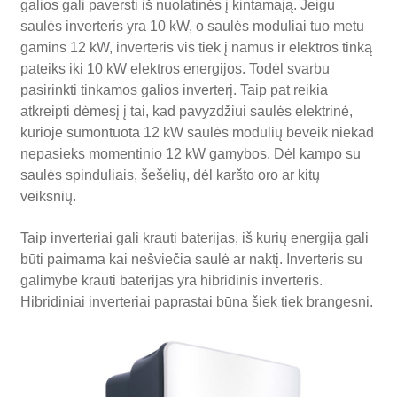
galios gali paversti iš nuolatinės į kintamają. Jeigu
saulės inverteris yra 10 kW, o saulės moduliai tuo metu
gamins 12 kW, inverteris vis tiek į namus ir elektros tinką
pateiks iki 10 kW elektros energijos. Todėl svarbu
pasirinkti tinkamos galios inverterį. Taip pat reikia
atkreipti dėmesį į tai, kad pavyzdžiui saulės elektrinė,
kurioje sumontuota 12 kW saulės modulių beveik niekad
nepasieks momentinio 12 kW gamybos. Dėl kampo su
saulės spinduliais, šešėlių, dėl karšto oro ar kitų
veiksnių.
Taip inverteriai gali krauti baterijas, iš kurių energija gali
būti paimama kai nešviečia saulė ar naktį. Inverteris su
galimybe krauti baterijas yra hibridinis inverteris.
Hibridiniai inverteriai paprastai būna šiek tiek brangesni.