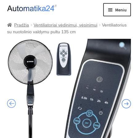
Pereiti
Pereiti
Meniu
prie
prie
meniu
turinio
Išskleist
PREKIŲ KATALOGAS
Pradžia
Ventiliatoriai vėdinimui, vėsinimui
Ventiliatorius
sub-
su nuotolinio valdymu pultu 135 cm
PRISTATYMAS
menu
VALDIKLIŲ PALYGINIMAS
KONTAKTAI