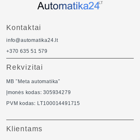
Ventiliatorius netelpa į paštomatus, todėl galimas
pristatymas tik per kurjerį.
Kontaktai
info@automatika24.lt
+370 635 51 579
Rekvizitai
MB "Meta automatika"
Įmonės kodas: 305934279
PVM kodas: LT100014491715
Klientams