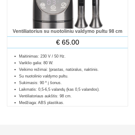
Ventiliatorius su nuotoliniu valdymo pultu 98 cm
€
65.00
Maitinimas: 230 V / 50 Hz.
Variklio galia: 80 W.
Veikimo režimai: Įprastas, natūralus, naktinis.
Su nuotolinio valdymo pultu.
Sukimasis: 90 º į šonus.
Laikmatis: 0,5-6,5 valandų (kas 0,5 valandos).
Ventiliatoriaus aukštis: 98 cm.
Medžiaga: ABS plastikas.
Svoris: 3,1 kg.
Maitinimo laidas: 1,5 m.
Su LED ekranu.
Triukšmo lygis: 52 dB.