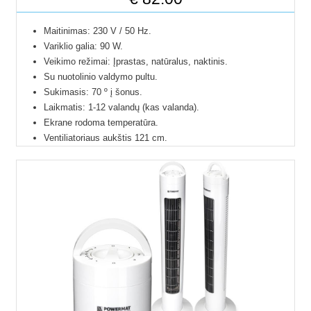
Maitinimas: 230 V / 50 Hz.
Variklio galia: 90 W.
Veikimo režimai: Įprastas, natūralus, naktinis.
Su nuotolinio valdymo pultu.
Sukimasis: 70 º į šonus.
Laikmatis: 1-12 valandų (kas valanda).
Ekrane rodoma temperatūra.
Ventiliatoriaus aukštis 121 cm.
Medžiaga: ABS plastikas.
Svoris: 3,5 kg.
Maitinimo laido ilgis: 1,8 m.
Su LED ekranu.
Triukšmo lygis: 64 dB.
Ventiliatorius netelpa į paštomatus, todėl galimas
pristatymas tik per kurjerį.