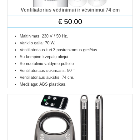
Ventiliatorius vėdinimui ir vėsinimui 74 cm
€
50.00
Maitinimas: 230 V / 50 Hz.
Variklio galia: 70 W.
Ventiliatoriaus turi 3 pasirenkamus greičius.
Su kempine kvepalų aliejui.
Be nuotolinio valdymo pultelio.
Ventiliatoriaus sukimasis: 90 º.
Ventiliatoriaus aukštis: 74 cm.
Medžiaga: ABS plastikas.
Svoris: 2,3 kg.
Maitinimo kabelio ilgis: 1,5 m.
Garso lygis: ≤ 52 dB.
Ventiliatorius netelpa į paštomatus, todėl galimas
pristatymas tik per kurjerį.