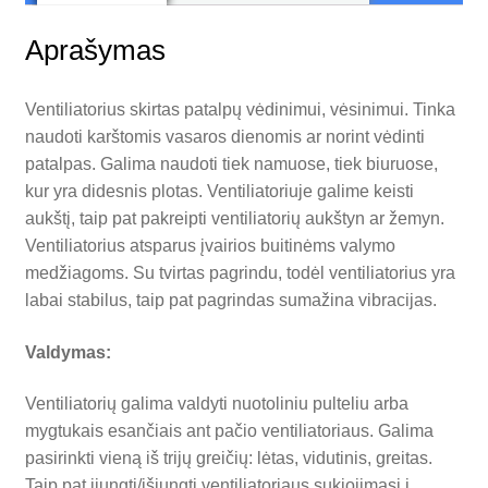
Aprašymas
Ventiliatorius skirtas patalpų vėdinimui, vėsinimui. Tinka
naudoti karštomis vasaros dienomis ar norint vėdinti
patalpas. Galima naudoti tiek namuose, tiek biuruose,
kur yra didesnis plotas. Ventiliatoriuje galime keisti
aukštį, taip pat pakreipti ventiliatorių aukštyn ar žemyn.
Ventiliatorius atsparus įvairios buitinėms valymo
medžiagoms. Su tvirtas pagrindu, todėl ventiliatorius yra
labai stabilus, taip pat pagrindas sumažina vibracijas.
Valdymas:
Ventiliatorių galima valdyti nuotoliniu pulteliu arba
mygtukais esančiais ant pačio ventiliatoriaus. Galima
pasirinkti vieną iš trijų greičių: lėtas, vidutinis, greitas.
Taip pat įjungti/išjungti ventiliatoriaus sukiojimąsi į