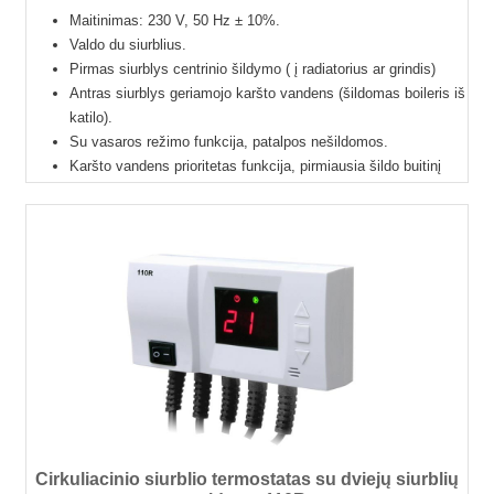
Maitinimas: 230 V, 50 Hz ± 10%.
Valdo du siurblius.
Pirmas siurblys centrinio šildymo ( į radiatorius ar grindis)
Antras siurblys geriamojo karšto vandens (šildomas boileris iš
katilo).
Su vasaros režimo funkcija, patalpos nešildomos.
Karšto vandens prioritetas funkcija, pirmiausia šildo buitinį
vandenį, o tik po to patalpas.
Temperatūros matavimo ribos: 0…90 °C (temperatūros jutiklių
-10…120 °C).
Temperatūros nustatymo ribos: šildymui 5…80 °C, karštam
vandeniui 20…80 °C.
Du temperatūros jutikliai. Ilgiai: 1,2 m ir 3 m.
Rele valdyti siurbliams: 6 A (siurblių bendra galia neturi viršyti
1,1 kW).
Lietuviška instrukcija.
24 mėnesių garantija.
Cirkuliacinio siurblio termostatas su dviejų siurblių