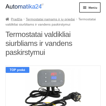
Pereiti
Pereiti
Meniu
prie
prie
meniu
turinio
Išskleist
PREKIŲ KATALOGAS
Pradžia
Termostatai namams ir jų priedai
Termostatai
sub-
valdikliai siurbliams ir vandens paskirstymui
Katilo valdikliai
menu
Termostatai valdikliai
Katilo ventiliatoriai
siurbliams ir vandens
Greičio keitikliai
paskirstymui
Kambario termostatai
Termostatai siurbliams
TOP prekė
Grindinis šildymas
Vožtuvai ir jų valdymas
Cirkuliaciniai siurbliai