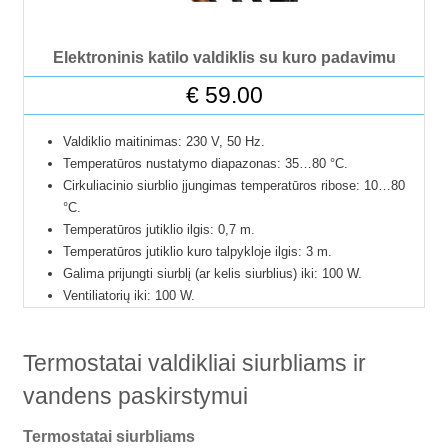
Elektroninis katilo valdiklis su kuro padavimu
€
59.00
Valdiklio maitinimas: 230 V, 50 Hz.
Temperatūros nustatymo diapazonas: 35…80 °C.
Cirkuliacinio siurblio įjungimas temperatūros ribose: 10…80
°C.
Temperatūros jutiklio ilgis: 0,7 m.
Temperatūros jutiklio kuro talpykloje ilgis: 3 m.
Galima prijungti siurblį (ar kelis siurblius) iki: 100 W.
Ventiliatorių iki: 100 W.
Kuro padavimą iki: 100 W.
Lietuviška instrukcija.
Termostatai valdikliai siurbliams ir
Valdiklis pagamintas Lenkijoje.
24 mėnesių gamintojo garantija.
vandens paskirstymui
Termostatai siurbliams