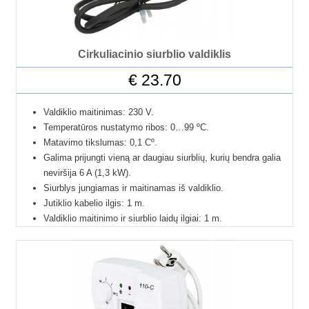
Išskleist
Elektriniai įrankiai
sub-
Išskleist
Aliuminio profiliai
menu
Cirkuliacinio siurblio valdiklis
sub-
Temperatūros reguliatoriai
€
23.70
menu
Temperatūros jutikliai
Valdiklio maitinimas: 230 V.
Temperatūros nustatymo ribos: 0…99 ºC.
Varikliai, motoreduktoriai
Matavimo tikslumas: 0,1 Cº.
Galima prijungti vieną ar daugiau siurblių, kurių bendra galia
Žingsniniai varikliai
neviršija 6 A (1,3 kW).
Siurblys jungiamas ir maitinamas iš valdiklio.
Inverteriai
Jutiklio kabelio ilgis: 1 m.
Valdiklio maitinimo ir siurblio laidų ilgiai: 1 m.
Saulės moduliai
Gali dirbti aplinkoje nuo -10 ºC iki +40 ºC.
Paprasta naudoti.
Valdikliai saulės kolektoriams
Su antiužšalimo funkcija.
Energijos suvartojimas: < 5W
Spaustuvai
12 mėnesių garantija.