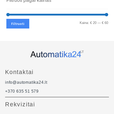
Filtruoti pagal kainas
Min
Ma
Kaina:
€ 20
—
€ 60
Filtruoti
kai
kai
Kontaktai
info@automatika24.lt
+370 635 51 579
Rekvizitai