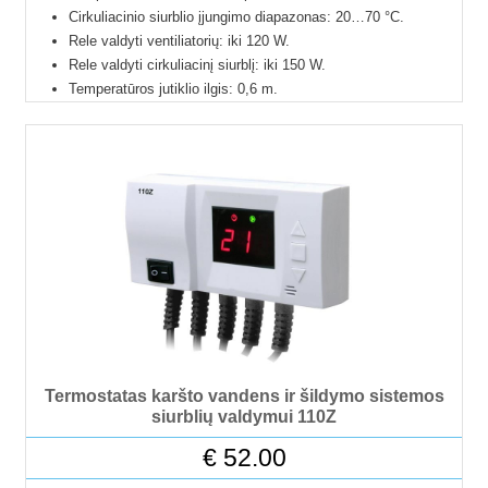
Cirkuliacinio siurblio įjungimo diapazonas: 20…70 °C.
Rele valdyti ventiliatorių: iki 120 W.
Rele valdyti cirkuliacinį siurblį: iki 150 W.
Temperatūros jutiklio ilgis: 0,6 m.
Laidas ventiliatoriaus maitinimui: 0,6 m.
Laidas cirkuliacinio siurblio maitinimui: 1,5 m.
Maitinimas valdikliui: 1,5 m.
Tikslumas +/- 1 °C.
Energijos suvartojimas: < 2W.
Pagamintas Lenkijoje.
24 mėn. gamintojo garantija.
Termostatas karšto vandens ir šildymo sistemos
siurblių valdymui 110Z
€
52.00