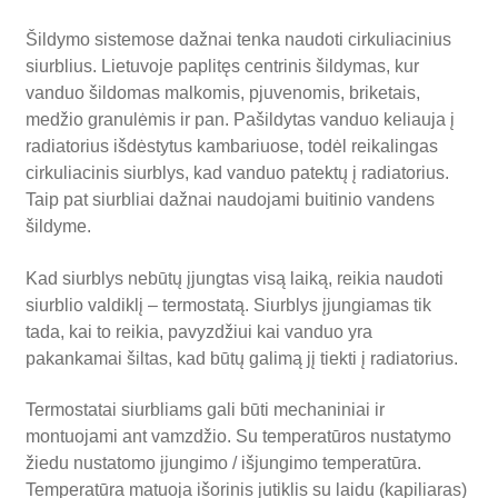
Šildymo sistemose dažnai tenka naudoti cirkuliacinius
siurblius. Lietuvoje paplitęs centrinis šildymas, kur
vanduo šildomas malkomis, pjuvenomis, briketais,
medžio granulėmis ir pan. Pašildytas vanduo keliauja į
radiatorius išdėstytus kambariuose, todėl reikalingas
cirkuliacinis siurblys, kad vanduo patektų į radiatorius.
Taip pat siurbliai dažnai naudojami buitinio vandens
šildyme.
Kad siurblys nebūtų įjungtas visą laiką, reikia naudoti
siurblio valdiklį – termostatą. Siurblys įjungiamas tik
tada, kai to reikia, pavyzdžiui kai vanduo yra
pakankamai šiltas, kad būtų galimą jį tiekti į radiatorius.
Termostatai siurbliams gali būti mechaniniai ir
montuojami ant vamzdžio. Su temperatūros nustatymo
žiedu nustatomo įjungimo / išjungimo temperatūra.
Temperatūra matuoja išorinis jutiklis su laidu (kapiliaras)