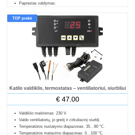
Paprastas valdymas.
Lietuviška instrukcija.
24 mėnesių garantija.
TOP prekė
Katilo valdiklis, termostatas – ventiliatoriui, siurbliui
€
47.00
Valdiklio maitinimas: 230 V.
Valdo ventiliatorių, jo greitį ir cirkuliacinį siurblį.
Temperatūros nustatymo diapazonas: 35…80 °C.
Temperatūros matavimo diapazonas: 0…100 °C.