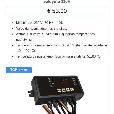
valdymu 110R
€
53.00
Maitinimas: 230 V, 50 Hz ± 10%.
Valdo du nepriklausomus siurblius.
Antrasis siurblys su viršutiniu išjungimo temperatūros
nustatymu.
Temperatūros matavimo ribos: 0…90 °C (temperatūros jutiklių
-10…120 °C).
Temperatūros nustatymo ribos pirmam siurbliui: 5…80 °C.
Temperatūros nustatymo ribos antram siurbliui:
įjungimo:10..75 °C; išjungimo 15…80 °C.
TOP prekė
Du temperatūros jutikliai (1,2 m ir 3 m ilgio), valdyti
skirtingiems siurbliams.
Rele valdyti siurbliams: 6 A (siurblių bendra galia neturi viršyti
1,1 kW).
Lietuviška instrukcija.
24 mėnesių garantija.