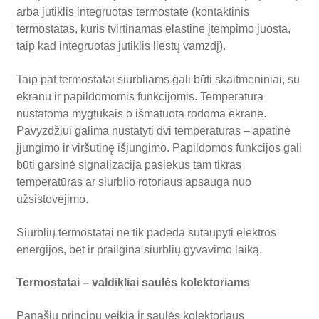
arba jutiklis integruotas termostate (kontaktinis
termostatas, kuris tvirtinamas elastine įtempimo juosta,
taip kad integruotas jutiklis liestų vamzdį).
Taip pat termostatai siurbliams gali būti skaitmeniniai, su
ekranu ir papildomomis funkcijomis. Temperatūra
nustatoma mygtukais o išmatuota rodoma ekrane.
Pavyzdžiui galima nustatyti dvi temperatūras – apatinė
įjungimo ir viršutinę išjungimo. Papildomos funkcijos gali
būti garsinė signalizacija pasiekus tam tikras
temperatūras ar siurblio rotoriaus apsauga nuo
užsistovėjimo.
Siurblių termostatai ne tik padeda sutaupyti elektros
energijos, bet ir prailgina siurblių gyvavimo laiką.
Termostatai – valdikliai saulės kolektoriams
Panašiu principu veikia ir saulės kolektoriaus