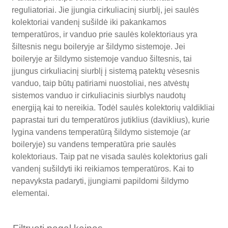
reguliatoriai. Jie įjungia cirkuliacinį siurblį, jei saulės
kolektoriai vandenį sušildė iki pakankamos
temperatūros, ir vanduo prie saulės kolektoriaus yra
šiltesnis negu boileryje ar šildymo sistemoje. Jei
boileryje ar šildymo sistemoje vanduo šiltesnis, tai
įjungus cirkuliacinį siurblį į sistemą patektų vėsesnis
vanduo, taip būtų patiriami nuostoliai, nes atvėstų
sistemos vanduo ir cirkuliacinis siurblys naudotų
energiją kai to nereikia. Todėl saulės kolektorių valdikliai
paprastai turi du temperatūros jutiklius (daviklius), kurie
lygina vandens temperatūrą šildymo sistemoje (ar
boileryje) su vandens temperatūra prie saulės
kolektoriaus. Taip pat ne visada saulės kolektorius gali
vandenį sušildyti iki reikiamos temperatūros. Kai to
nepavyksta padaryti, įjungiami papildomi šildymo
elementai.