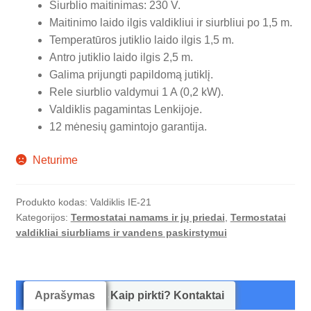
Siurblio maitinimas: 230 V.
Maitinimo laido ilgis valdikliui ir siurbliui po 1,5 m.
Temperatūros jutiklio laido ilgis 1,5 m.
Antro jutiklio laido ilgis 2,5 m.
Galima prijungti papildomą jutiklį.
Rele siurblio valdymui 1 A (0,2 kW).
Valdiklis pagamintas Lenkijoje.
12 mėnesių gamintojo garantija.
Neturime
Produkto kodas:
Valdiklis IE-21
Kategorijos:
Termostatai namams ir jų priedai
,
Termostatai
valdikliai siurbliams ir vandens paskirstymui
Aprašymas
Kaip pirkti? Kontaktai