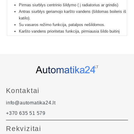
Pirmas siurblys centrinio šildymo ( į radiatorius ar grindis)
Antras siurblys geriamojo karšto vandens (šildomas boileris iš
katilo).
Su vasaros režimo funkcija, patalpos nešildomos.
Karšto vandens prioritetas funkcija, pirmiausia šildo buitinį
vandenį, o tik po to patalpas.
Temperatūros matavimo ribos: 0…90 °C (temperatūros jutiklių
-10…120 °C).
Temperatūros nustatymo ribos: šildymui 5…80 °C, karštam
vandeniui 20…80 °C.
Du temperatūros jutikliai. Ilgiai: 1,2 m ir 3 m.
Rele valdyti siurbliams: 6 A (siurblių bendra galia neturi viršyti
1,1 kW).
Kontaktai
Lietuviška instrukcija.
24 mėnesių garantija.
info@automatika24.lt
+370 635 51 579
Rekvizitai