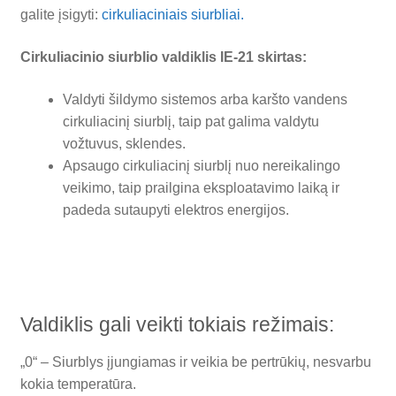
galite įsigyti:
cirkuliaciniais siurbliai.
Cirkuliacinio siurblio valdiklis IE-21 skirtas:
Valdyti šildymo sistemos arba karšto vandens
cirkuliacinį siurblį, taip pat galima valdytu
vožtuvus, sklendes.
Apsaugo cirkuliacinį siurblį nuo nereikalingo
veikimo, taip prailgina eksploatavimo laiką ir
padeda sutaupyti elektros energijos.
Valdiklis gali veikti tokiais režimais:
„0“ – Siurblys įjungiamas ir veikia be pertrūkių, nesvarbu
kokia temperatūra.