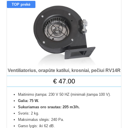
TOP prekė
Ventiliatorius, orapūte katilui, krosniai, pečiui RV14R
€
47.00
Maitinimo įtampa: 230 V 50 HZ (minimali įtampa 100 V).
Galia: 75 W.
Sukuriamas oro srautas: 205 m3/h.
Svoris: 2 kg.
Maksimalus slėgis: 240 Pa.
Garso lygis: iki 62 dB.