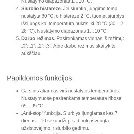
Nustatymo diapazonas 1…10 °C.
Siurblio histereze.
Jei siurblio įjungimo temp.
nustatyta 30 °C, o histereze 2 °C, tuomet siurblys
išsijungs kai temperatūra nukris iki 28 °C (30 – 2 =
28 °C). Nustatymo diapazonas 1…10 °C.
Darbo režimas.
Pasirenkamas vienas iš režimų:
„0“; „1“; „2“; „3“. Apie darbo režimus skaitykite
aukščiau.
Papildomos funkcijos:
Garsinis aliarmas virš nustatytos temperatūros.
Nustatymuose pasirenkama temperatūra ribose
65…95 °C.
„Anti-stop“ funkcija. Siurblys įjungiamas kas 7
dienas – 10 sekundžių, kad būtų išvengta
užsistovėjimo ir siurblio gedimų.