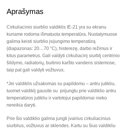
Aprašymas
Cirkuliacinio siurblio valdiklis IE-21 yra su ekranu
kuriame rodoma išmatuota temperatūra. Nustatymuose
galima keisti siurblio įsijungimo temperatūrą
(diapazonas: 20…70 °C), histerezę, darbo režimus ir
kitus parametrus. Gali valdyti cirkuliacinį siurblį centrinio
šildymo, radiatorių, buitinio karšto vandens sistemose,
taip pat gali valdyti vožtuvus.
*Jei valdiklis užsakomas su papildomu – antru jutikliu,
tuomet valdiklį gausite su prijungtu prie valdiklio antru
temperatūros jutikliu ir vartotojui papildomai nieko
nereikia daryti.
Prie šio valdiklio galima jungti įvairius cirkuliacinius
siurblius, vožtuvus ar sklendes. Kartu su šiuo valdikliu