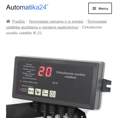
Pereiti
Pereiti
Meniu
prie
prie
meniu
turinio
Išskleist
PREKIŲ KATALOGAS
Pradžia
Termostatai namams ir jų priedai
Termostatai
sub-
valdikliai siurbliams ir vandens paskirstymui
Cirkuliacinio
PRISTATYMAS
menu
siurblio valdiklis IE-21
VALDIKLIŲ PALYGINIMAS
KONTAKTAI