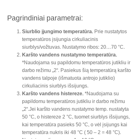
Pagrindiniai parametrai:
Siurblio įjungimo temperatūra.
Prie nustatytos
temperatūros įsijungia cirkuliacinis
siurblys/vožtuvas. Nustatymo ribos: 20…70 °C.
Karšto vandens nustatymo temperatūra.
*Naudojama su papildomu temperatūros jutikliu ir
darbo režimu „2“. Pasiekus šią temperatūrą karšto
vandens talpoje (išmatuota antrojo jutiklio)
cirkuliacinis siurblys išsijungs.
Karšto vandens histereze.
*Naudojama su
papildomu temperatūros jutikliu ir darbo režimu
„2“.Jei karšto vandens nustatymo temp. nustatyta
50 °C, o histereze 2 °C, tuomet siurblys išsijungs,
kai temperatūra pasieks 50 °C, o vėl įsijungs kai
temperatūra nukris iki 48 °C ( 50 – 2 = 48 °C).