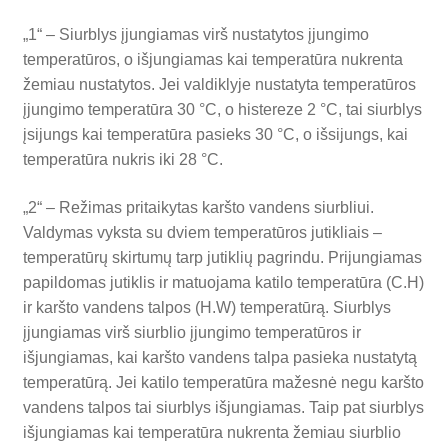
„1“ – Siurblys įjungiamas virš nustatytos įjungimo
temperatūros, o išjungiamas kai temperatūra nukrenta
žemiau nustatytos. Jei valdiklyje nustatyta temperatūros
įjungimo temperatūra 30 °C, o histereze 2 °C, tai siurblys
įsijungs kai temperatūra pasieks 30 °C, o išsijungs, kai
temperatūra nukris iki 28 °C.
„2“ – Režimas pritaikytas karšto vandens siurbliui.
Valdymas vyksta su dviem temperatūros jutikliais –
temperatūrų skirtumų tarp jutiklių pagrindu. Prijungiamas
papildomas jutiklis ir matuojama katilo temperatūra (C.H)
ir karšto vandens talpos (H.W) temperatūrą. Siurblys
įjungiamas virš siurblio įjungimo temperatūros ir
išjungiamas, kai karšto vandens talpa pasieka nustatytą
temperatūrą. Jei katilo temperatūra mažesnė negu karšto
vandens talpos tai siurblys išjungiamas. Taip pat siurblys
išjungiamas kai temperatūra nukrenta žemiau siurblio