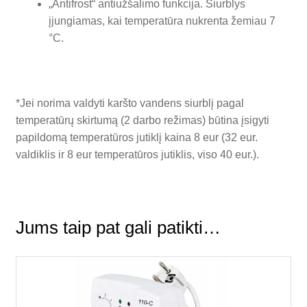
„Antifrost“ antiužšalimo funkcija. Siurblys
įjungiamas, kai temperatūra nukrenta žemiau 7
°C.
*Jei norima valdyti karšto vandens siurblį pagal
temperatūrų skirtumą (2 darbo režimas) būtina įsigyti
papildomą temperatūros jutiklį kaina 8 eur (32 eur.
valdiklis ir 8 eur temperatūros jutiklis, viso 40 eur.).
Jums taip pat gali patikti…