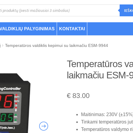
s
IEŠK
VALDIKLIŲ PALYGINIMAS
KONTAKTAI
i
Temperatūros valdiklis kepimui su laikmačiu ESM-9944
Temperatūros val
laikmačiu ESM-
€
83.00
Maitinimas: 230V (±15%
Tinkami temperatūros juti
Temperatūros valdymo rib