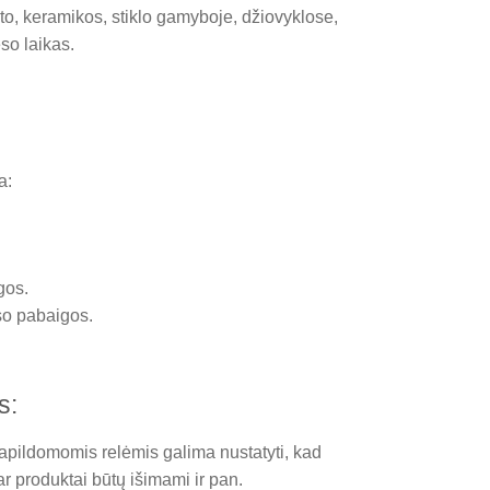
o, keramikos, stiklo gamyboje, džiovyklose,
eso laikas.
a:
gos.
so pabaigos.
s:
u papildomomis relėmis galima nustatyti, kad
ar produktai būtų išimami ir pan.