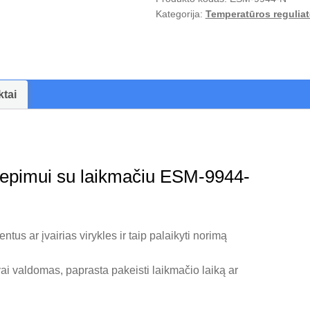
Kategorija:
Temperatūros reguliato
ktai
 kepimui su laikmačiu ESM-9944-
tus ar įvairias virykles ir taip palaikyti norimą
vai valdomas, paprasta pakeisti laikmačio laiką ar