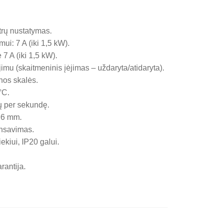
rų nustatymas.
ui: 7 A (iki 1,5 kW).
 7 A (iki 1,5 kW).
mu (skaitmeninis įėjimas – uždaryta/atidaryta).
nos skalės.
°C.
ų per sekundę.
96 mm.
nsavimas.
ekiui, IP20 galui.
rantija.