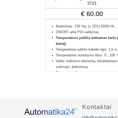
3721
€
60.00
Maitinimas: 230 Vac (± 15%) 50/60 Hz.
ON/OFF arba PID valdymas.
Temperatūros jutiklis tiekiamas kartu (
kainą).
Temperatūros jutiklio kabelio ilgis: 1,5 m
Temperatūros nustatymo ribos: 0…100 °
Valdo: kaitinimo elementą, inkubatoriaus
sukimąsi, drėkintuvą.
Su garsiniu aliarmu.
Skyra (padalos vertė): 0,1 arba 1 °C (p
nustatymuose).
Automatinis PID parametrų parinkimas.
CE sertifikatas.
Nustatymus galima apsaugoti slaptažodž
Kontaktai
Išmatavimai: 76 X 34,5 X 71 mm.
Apsaugos klasė: IP65 priekiui, IP20 galu
info@automatika2