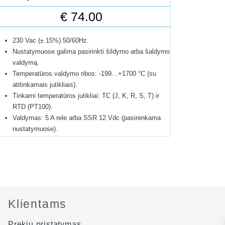
€
74.00
230 Vac (± 15%) 50/60Hz.
Nustatymuose galima pasirinkti šildymo arba šaldymo
valdymą.
Temperatūros valdymo ribos: -199…+1700 °C (su
atitinkamais jutikliais).
Tinkami temperatūros jutikliai: TC (J, K, R, S, T) ir
RTD (PT100).
Valdymas: 5 A rele arba SSR 12 Vdc (pasirenkama
nustatymuose).
Dvigubas ekranas rodantis išmatuota ir nustatytas
temperatūras.
Valdymo tipai: ON/OFF, P, PI, PD, PID.
3 temperatūros matavimų per sekundę.
Išmatavimai: 48 X 48 X 95 mm.
Apsaugos klasė: IP65 priekiui, IP20 galui.
Klientams
Su švelnaus paleidimo funkcija.
Automatinis PID parametrų nustatymas.
Prekių pristatymas