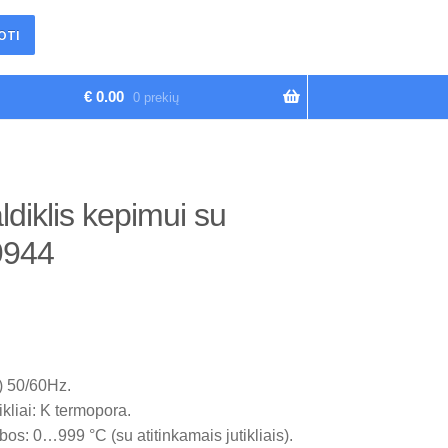
OTI
€
0.00
0 prekių
diklis kepimui su
9944
) 50/60Hz.
kliai: K termopora.
os: 0…999 °C (su atitinkamais jutikliais).