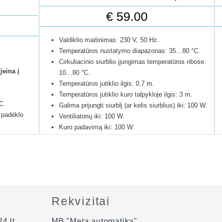
€
59.00
Valdiklio maitinimas: 230 V, 50 Hz.
Temperatūros nustatymo diapazonas: 35…80 °C.
Cirkuliacinio siurblio įjungimas temperatūros ribose:
įeina į
10…80 °C.
Temperatūros jutiklio ilgis: 0,7 m.
.
Temperatūros jutiklio kuro talpykloje ilgis: 3 m.
C.
Galima prijungti siurblį (ar kelis siurblius) iki: 100 W.
 padėklo
Ventiliatorių iki: 100 W.
Kuro padavimą iki: 100 W.
Lietuviška instrukcija.
asirenkama
Valdiklis pagamintas Lenkijoje.
24 mėnesių gamintojo garantija.
iu.
Rekvizitai
i.
4.lt
MB "Meta automatika"