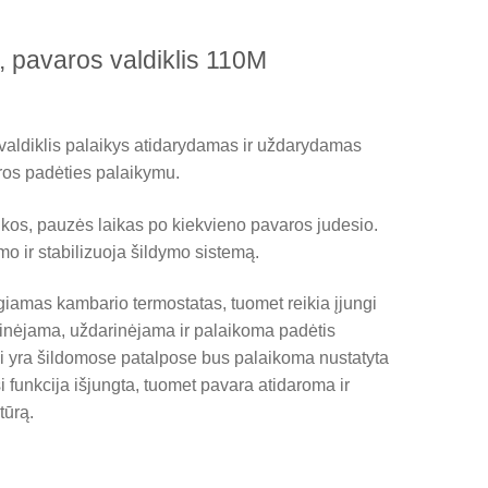
o, pavaros valdiklis 110M
 valdiklis palaikys atidarydamas ir uždarydamas
aros padėties palaikymu.
ukos, pauzės laikas po kiekvieno pavaros judesio.
o ir stabilizuoja šildymo sistemą.
ungiamas kambario termostatas, tuomet reikia įjungi
darinėjama, uždarinėjama ir palaikoma padėtis
Tai yra šildomose patalpose bus palaikoma nustatyta
 funkcija išjungta, tuomet pavara atidaroma ir
tūrą.