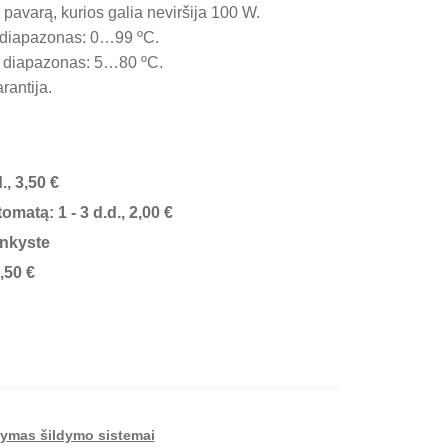
 pavarą, kurios galia neviršija 100 W.
diapazonas: 0…99 ºC.
 diapazonas: 5…80 ºC.
rantija.
., 3,50 €
matą: 1 - 3 d.d., 2,00 €
inkyste
,50 €
dymas šildymo sistemai