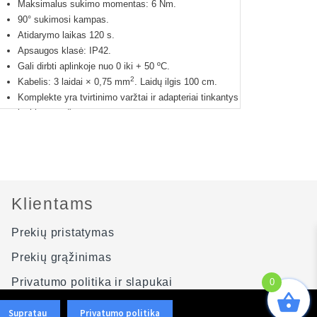
Maksimalus sukimo momentas: 6 Nm.
90° sukimosi kampas.
Atidarymo laikas 120 s.
Apsaugos klasė: IP42.
Gali dirbti aplinkoje nuo 0 iki + 50 ºC.
2
Kabelis: 3 laidai × 0,75 mm
. Laidų ilgis 100 cm.
Komplekte yra tvirtinimo varžtai ir adapteriai tinkantys
įvairiems vožtuvams.
24 mėnesių gamintojo garantija.
Klientams
Prekių pristatymas
Prekių grąžinimas
Privatumo politika ir slapukai
0
Svetainės schema
Supratau
Privatumo politika