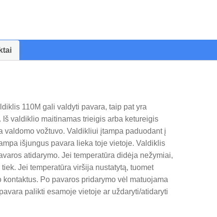
valdiklis
110M
ktai
diklis 110M gali valdyti pavara, taip pat yra
Iš valdiklio maitinamas trieigis arba ketureigis
tra valdomo vožtuvo. Valdikliui įtampa paduodant į
ampa išjungus pavara lieka toje vietoje. Valdiklis
avaros atidarymo. Jei temperatūra didėja nežymiai,
 tiek. Jei temperatūra viršija nustatytą, tuomet
mo kontaktus. Po pavaros pridarymo vėl matuojama
pavara palikti esamoje vietoje ar uždaryti/atidaryti