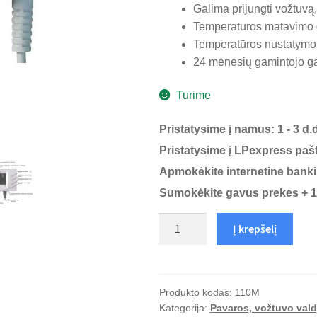
Galima prijungti vožtuvą,
Temperatūros matavimo 
Temperatūros nustatymo
24 mėnesių gamintojo ga
Turime
Pristatysime į namus: 1 - 3 d.d
Pristatysime į LPexpress pašto
Apmokėkite internetine bank
Sumokėkite gavus prekes + 1
produkto
Į krepšelį
kiekis:
Trieigio,
ketureigio
vožtuvo,
Produkto kodas:
110M
Kategorija:
Pavaros, vožtuvo val
pavaros