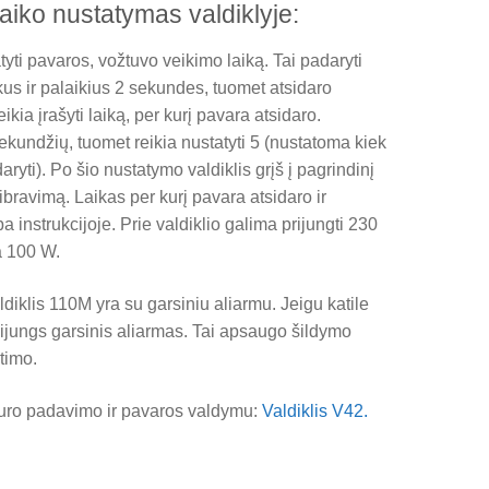
aiko nustatymas valdiklyje:
atyti pavaros, vožtuvo veikimo laiką. Tai padaryti
us ir palaikius 2 sekundes, tuomet atsidaro
a įrašyti laiką, per kurį pavara atsidaro.
ekundžių, tuomet reikia nustatyti 5 (nustatoma kiek
ryti). Po šio nustatymo valdiklis grįš į pagrindinį
ibravimą. Laikas per kurį pavara atsidaro ir
 instrukcijoje. Prie valdiklio galima prijungti 230
a 100 W.
ldiklis 110M yra su garsiniu aliarmu. Jeigu katile
sijungs garsinis aliarmas. Tai apsaugo šildymo
timo.
su kuro padavimo ir pavaros valdymu:
Valdiklis V42.