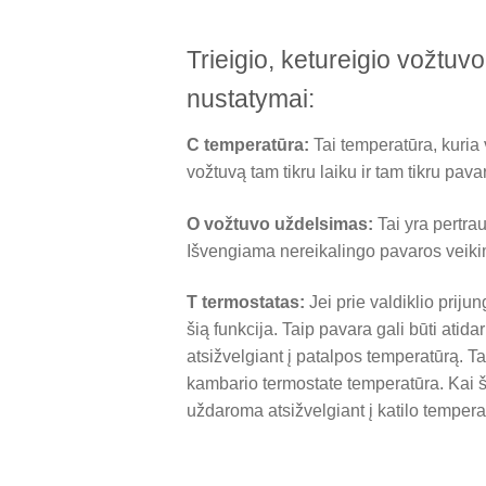
Trieigio, ketureigio vožtuv
nustatymai:
C temperatūra:
Tai temperatūra, kuria
vožtuvą tam tikru laiku ir tam tikru pav
O vožtuvo uždelsimas:
Tai yra pertra
Išvengiama nereikalingo pavaros veikim
T termostatas:
Jei prie valdiklio prij
šią funkcija. Taip pavara gali būti ati
atsižvelgiant į patalpos temperatūrą. 
kambario termostate temperatūra. Kai ši
uždaroma atsižvelgiant į katilo tempera