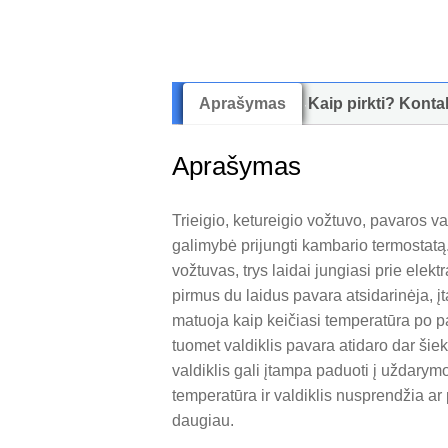
Aprašymas
Kaip pirkti? Konta
Aprašymas
Trieigio, ketureigio vožtuvo, pavaros val
galimybė prijungti kambario termostatą. 
vožtuvas, trys laidai jungiasi prie elek
pirmus du laidus pavara atsidarinėja, įt
matuoja kaip keičiasi temperatūra po p
tuomet valdiklis pavara atidaro dar šiek
valdiklis gali įtampa paduoti į uždary
temperatūra ir valdiklis nusprendžia ar 
daugiau.