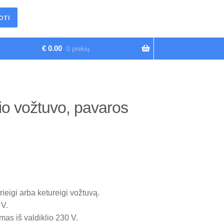
OTI
€
0.00
0 prekių
gio vožtuvo, pavaros
ieigi arba ketureigi vožtuvą.
 V.
mas iš valdiklio 230 V.