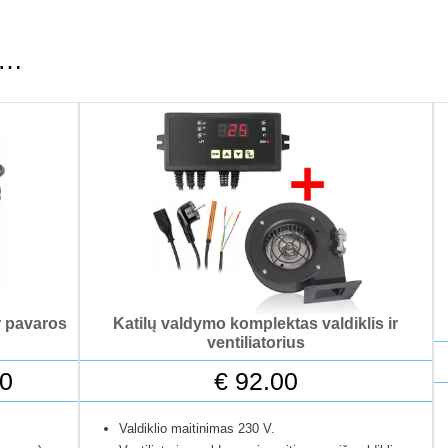
ti…
r pavaros
Katilų valdymo komplektas valdiklis ir
ventiliatorius
Price
0
€
92.00
range:
Valdiklio maitinimas 230 V.