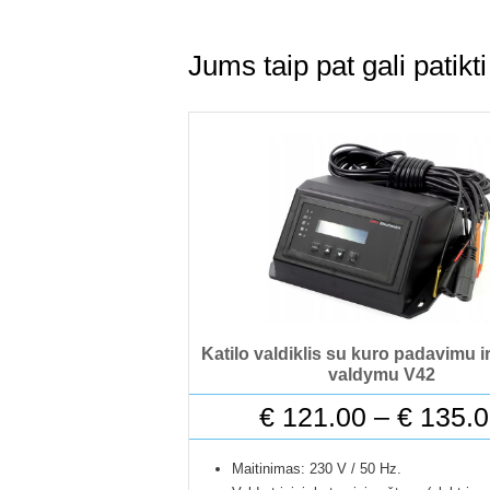
Jums taip pat gali patik
Katilo valdiklis su kuro padavimu i
valdymu V42
€
121.00
–
€
135.0
Maitinimas: 230 V / 50 Hz.