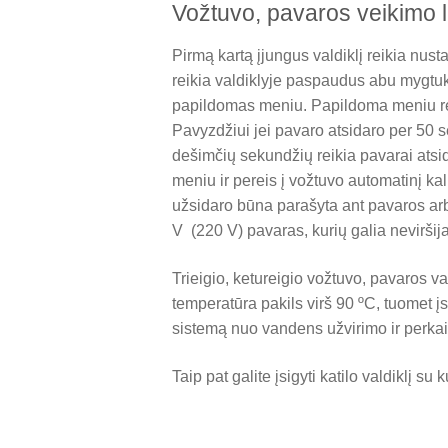
Vožtuvo, pavaros veikimo l
Pirmą kartą įjungus valdiklį reikia nust
reikia valdiklyje paspaudus abu mygtuk
papildomas meniu. Papildoma meniu reiki
Pavyzdžiui jei pavaro atsidaro per 50 s
dešimčių sekundžių reikia pavarai atsida
meniu ir pereis į vožtuvo automatinį kal
užsidaro būna parašyta ant pavaros arba
V (220 V) pavaras, kurių galia neviršij
Trieigio, ketureigio vožtuvo, pavaros va
temperatūra pakils virš 90 ºC, tuomet į
sistemą nuo vandens užvirimo ir perkai
Taip pat galite įsigyti katilo valdiklį 