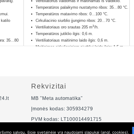
 pavarą).
Ventiliatorius valdomas ir maitinamas iš valdiklio.
€ 121.00
Temperatūros palaikymo nustatymo ribos: 35…80 °C.
through
dymui.
Temperatūros matavimo ribos: 0…100 °C.
 katilo
Cirkuliacinio siurblio įjungimo ribos: 20…70 °C.
€ 135.00
3
Ventiliatoriaus oro srautas 205 m
/h.
Temperatūros jutiklio ilgis: 0,6 m.
ūra: 35…80
Ventiliatoriaus maitinimo laido ilgis: 0,6 m.
Maitinimas cirkuliaciniam siurbliui laido ilgis: 1,5 m.
u ir šildyti
Maitinimas valdikliui laido ilgis: 1,5 m.
Lietuviška instrukcija.
tuvišku meniu.
Valdiklis ir ventiliatorius pagaminti Lenkijoje.
ti prie
Valdikliui suteikiama 24 mėn. ventiliatoriui 12 mėn.
sakant).
gamintojo garantija.
Rekvizitai
4.lt
MB "Meta automatika"
Įmonės kodas: 305934279
PVM kodas: LT100014491715
šymo sąlygų, šioje svetainėje yra naudojami slapukai (angl. cookies).