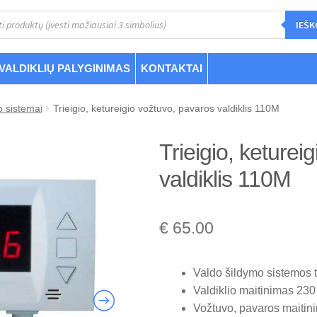
s
IEŠK
VALDIKLIŲ PALYGINIMAS
KONTAKTAI
 sistemai
Trieigio, ketureigio vožtuvo, pavaros valdiklis 110M
Trieigio, keturei
valdiklis 110M
€
65.00
Valdo šildymo sistemos tr
Valdiklio maitinimas 230
Vožtuvo, pavaros maitini