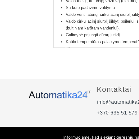
Valdo trieigi, ketureigį vožtuvą (elektrinę
Su kuro padavimo valdymu.
Valdo ventiliatorių, cirkuliacinį siurblį šil
Valdo cirkuliacinį siurblį šildyti boileriui iš
(buitiniam karštam vandeniui).
Galimybė prijungti dūmų jutiklį.
Katilo temperatūros palaikymo temperat
ºC.
Valdiklis taip pat gali veikti vasaros režim
tik buitinį vandenį.
Valdiklis su Lietuviška instrukcija ir Lie
Visi jutikliai ir maitinimo laidai yra prijung
valdiklio (dūmų jutiklis pasirenkamas už
Kontaktai
Galima prijungti kambario termostatą.
24 mėnesių gamintojo garantija.
info@automatika2
+370 635 51 579
Informuojame, kad siekiant geresnių nar