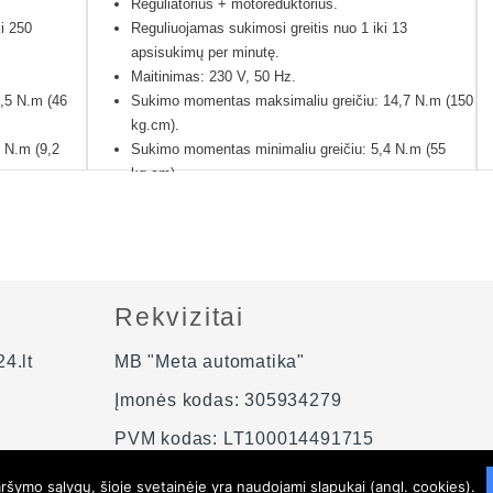
Reguliatorius + motoreduktorius.
i 250
Reguliuojamas sukimosi greitis nuo 1 iki 13
apsisukimų per minutę.
Maitinimas: 230 V, 50 Hz.
,5 N.m (46
Sukimo momentas maksimaliu greičiu: 14,7 N.m (150
kg.cm).
 N.m (9,2
Sukimo momentas minimaliu greičiu: 5,4 N.m (55
kg.cm).
inimas: 5.
Reduktoriaus perdavimas, apsukų sumažinimas: 100.
sumažinimą:
Variklio apsisukimai prieš reduktoriaus sumažinimą:
1400 aps/min.
Reduktoriaus ilgis (L matmuo nuotraukoje): 60 mm.
ija (galima
Svoris: 4 kg.
Rekvizitai
Motoreduktoriaus spalva gali skirtis nuo pateiktų
nuotraukose.
4.lt
MB "Meta automatika"
12 mėnesių gamintojo garantija.
Įmonės kodas: 305934279
PVM kodas: LT100014491715
šymo sąlygų, šioje svetainėje yra naudojami slapukai (angl. cookies).