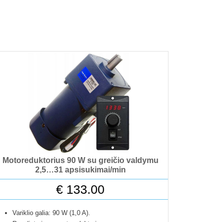
Motoreduktorius 90 W su greičio valdymu
2,5…31 apsisukimai/min
€
133.00
Variklio galia: 90 W (1,0 A).