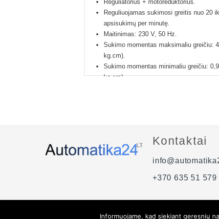
Reguliatorius + motoreduktorius.
Reguliuojamas sukimosi greitis nuo 20 ik
apsisukimų per minutę.
Maitinimas: 230 V, 50 Hz.
Sukimo momentas maksimaliu greičiu: 4
kg.cm).
Sukimo momentas minimaliu greičiu: 0,9
kg.cm).
Reduktoriaus perdavimas, apsukų sumaž
Variklio apsisukimai prieš reduktoriaus 
1400 aps/min.
Svoris: 5 kg.
Su švelnaus paleidimo ir stabdymo funkc
Kontaktai
nenaudoti).
Su aušinimo ventiliatoriumi.
info@automatika2
12 mėnesių gamintojo garantija.
+370 635 51 579
Informuojame, kad siekiant geresnių nar