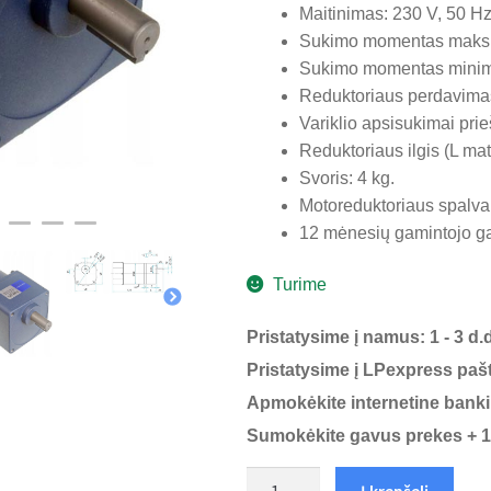
Maitinimas: 230 V, 50 Hz
Sukimo momentas maksima
Sukimo momentas minimal
Reduktoriaus perdavima
Variklio apsisukimai pri
Reduktoriaus ilgis (L m
Svoris: 4 kg.
Motoreduktoriaus spalva 
12 mėnesių gamintojo ga
Turime
Pristatysime į namus: 1 - 3 d.d
Pristatysime į LPexpress pašto
Apmokėkite internetine bank
Sumokėkite gavus prekes + 1
produkto
Į krepšelį