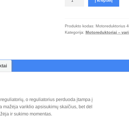
kiekis:
Motoreduktorius
40
W
Produkto kodas:
Motoreduktorius 4
Kategorija:
Motoreduktoriai – vari
su
greičio
valdymu
0,4...5,2
apsisukimai/min
ktai
reguliatorių, o reguliatorius perduoda įtampa į
a mažėja variklio apsisukimų skaičius, bet dėl
ažėja ir sukimo momentas.