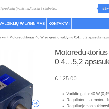
s
IEŠK
VALDIKLIŲ PALYGINIMAS
KONTAKTAI
rius
Motoreduktorius 40 W su greičio valdymu 0,4…5,2 apsisukimai/
Motoreduktorius
0,4…5,2 apsisuk
€
125.00
Variklio galia: 40 W (0,45
Reguliatorius + motoredu
Reguliuojamas sukimosi g