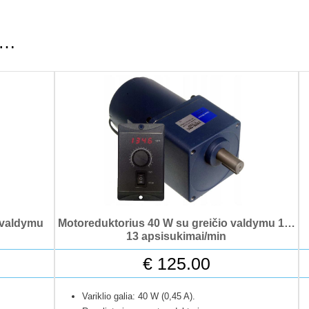
ti…
 valdymu
Motoreduktorius 40 W su greičio valdymu 1…
13 apsisukimai/min
€
125.00
Variklio galia: 40 W (0,45 A).