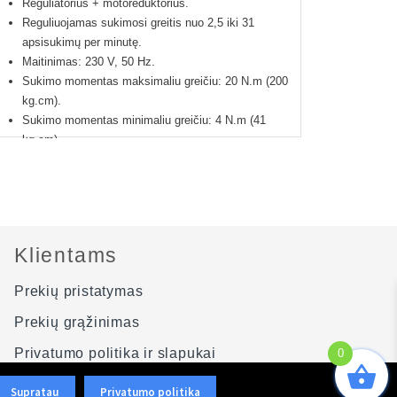
Reguliatorius + motoreduktorius.
Reguliuojamas sukimosi greitis nuo 2,5 iki 31
apsisukimų per minutę.
Maitinimas: 230 V, 50 Hz.
Sukimo momentas maksimaliu greičiu: 20 N.m (200
kg.cm).
Sukimo momentas minimaliu greičiu: 4 N.m (41
kg.cm).
Reduktoriaus perdavimas, apsukų sumažinimas: 40.
Variklio apsisukimai prieš reduktoriaus sumažinimą:
1350 aps/min.
Svoris: 4,5 kg.
Su aušinimo ventiliatoriumi.
Klientams
Produkto spalva gali skirtis negu pavaizduota
nuotraukose.
Prekių pristatymas
12 mėnesių gamintojo garantija.
Prekių grąžinimas
Privatumo politika ir slapukai
0
Svetainės schema
Supratau
Privatumo politika