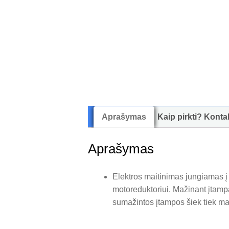
Aprašymas
Kaip pirkti? Konta
Aprašymas
Elektros maitinimas jungiamas į 
motoreduktoriui. Mažinant įtamp
sumažintos įtampos šiek tiek m