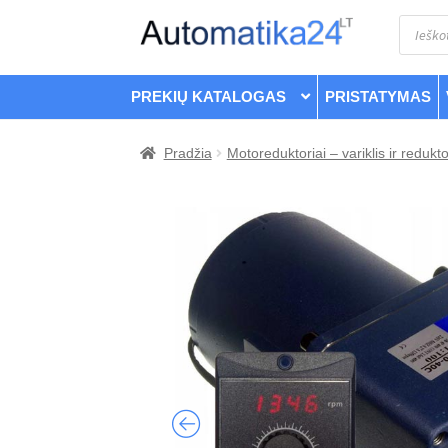
Pereiti
Pereiti
Product
search
prie
prie
meniu
turinio
PREKIŲ KATALOGAS
PRISTATYMAS
Pradžia
Motoreduktoriai – variklis ir redukto