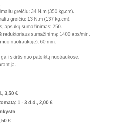
.
liu greičiu: 34 N.m (350 kg.cm).
iu greičiu: 13 N.m (137 kg.cm).
s, apsukų sumažinimas: 250.
eš reduktoriaus sumažinimą: 1400 aps/min.
atmuo nuotraukoje): 60 mm.
gali skirtis nuo pateiktų nuotraukose.
rantija.
., 3,50 €
matą: 1 - 3 d.d., 2,00 €
inkyste
,50 €