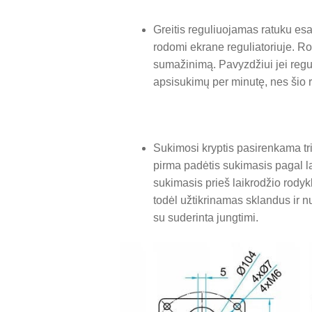
Greitis reguliuojamas ratuku esa
rodomi ekrane reguliatoriuje. Ro
sumažinimą. Pavyzdžiui jei regul
apsisukimų per minutę, nes šio 
Sukimosi kryptis pasirenkama tr
pirma padėtis sukimasis pagal la
sukimasis prieš laikrodžio rodyklę
todėl užtikrinamas sklandus ir n
su suderinta jungtimi.