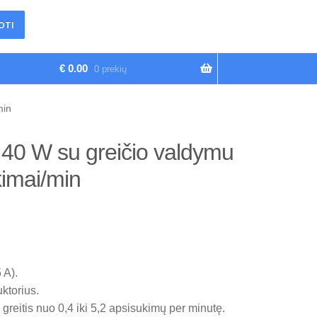
OTI
€
0.00
0 prekių
min
 40 W su greičio valdymu
imai/min
 A).
ktorius.
reitis nuo 0,4 iki 5,2 apsisukimų per minutę.