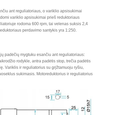
nčiu ant reguliatoriaus, o variklio apsisukimai
domi variklio apsisukimai prieš reduktoriaus
iatoriuje rodoma 600 rpm, tai velenas suksis 2,4
reduktoriaus perdavimo santykis yra 1:250.
ijų padėčių mygtuku esančiu ant reguliatoriaus:
ikrodžio rodykle, antra padėtis stop, trečia padėtis
. Variklis ir reguliatorius su grįžtamuoju ryšiu,
uoseklus sukimasis. Motoreduktorius ir reguliatorius