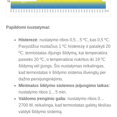
Papildomi nustatymai:
Histerezė:
nustatymo ribos 0,5…5 ºC, kas 0,5 ºC.
Pavyzdžiui nustačius 1 ºC histerezę ir palaikyti 20
ºC, termostatas išjungs šildymą, kai temperatūra
pasieks 20 ºC, o temperatūrai nukritus iki 19 ºC
šildymą vėl įjungs. Šis nustatymas reikalingas,
kad termostatas ir šildymo sistema išvengtų per
dažno persijunginėjimo.
Minimalus šildymo sistemos įsijungimo laikas:
nustatymo ribos 1…5 min.
Valdomo įrenginio galia:
nustatymo ribos 0…
2700 W, reikalinga, kad termostatas galėtų tiksliau
valdyti šildymo sistemą.