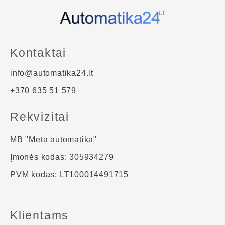
Galima tvirtinti ant sienos, arba su specialia atrama laikyti
termostatą ant paviršių.
Termostato ekrane rodomas laikas.
Apsaugos klasė: IP 30.
Kontaktai
Išmatavimai: 154 / 80 / 30 mm.
24 mėnesių gamintojo garantija.
info@automatika24.lt
+370 635 51 579
Rekvizitai
MB "Meta automatika"
Įmonės kodas: 305934279
PVM kodas: LT100014491715
Klientams