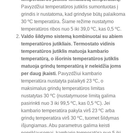
Pavyzdžiui temperatūros jutiklis sumontuotas į
grindis ir nustatoma, kad grindyse būtų palaikoma
30 ºC temperatūra. Šiame režime nustatymo
temperatūros ribos nuo 5 iki 39,0 ºC, kas 0,5 ºC.
Valdo šildymo sistemą kombinuotai su abiem
temperatūros jutikliais. Termostato vidinis
temperatūros jutiklis matuoja kambario
temperatūrą, o išorinis temperatūros jutiklis
matuoja grindų temperatūrą ir neleidžia joms
per daug įkaisti.
Pavyzdžiui kambario
temperatūra nustatyta palaikyti 23 ºC, o
maksimalus grindų temperatūros limitas
nustatytas 30 ºC (nustatymuose limitą galima
pasirinkti nuo 3 iki 99,5 ºC, kas 0,5 ºC). Jei
kambario temperatūra pakyla virš 23 ºC arba
grindų temperatūra virš 30 ºC, tuomet šildymas
išjungiamas. Abu parametrus galima keisti
nepriklausomai, kambario temperatūrą nuo 5 iki