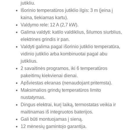
jutikliu.
Išorinio temperatūros jutiklio ilgis: 3 m (įeina į
kaina, tiekiamas kartu).
Valdymo rele: 12 A (2,7 kW).
Galima valdyti: katilo valdiklius, šilumos siurblius,
elektrines grindis ir pan.
Valdyti galima pagal išorinio jutiklio temperatūra,
vidinio jutiklio arba kombinuotai pagal abu
jutiklius.
2 savaitinės programos, iki 6 temperatūros
pakeitimų kiekvienai dienai.
Apšviestas ekranas (nenaudojant pritemsta).
Maksimalios grindų temperatūros limito
nustatymas.
Dingus elektrai, kurį laiką, termostatas veikia ir
maitinamas iš integruotos baterijos.
Gali būti montuojamas į sieną.
12 mėnesių gamintojo garantija.