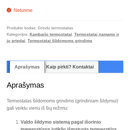
Neturime
Produkto kodas:
Grindu termostatas
Kategorijos:
Kambario termostatai
,
Termostatai namams ir
jų priedai
,
Termostatai šildomoms grindims
Aprašymas
Kaip pirkti? Kontaktai
Aprašymas
Termostatas šildomoms grindims (grindiniam šildymui)
gali veiktu vienu iš šių režimu:
Valdo šildymo sistemą pagal išorinio
temperatūros jutiklio išmatuotą temperatūrą.