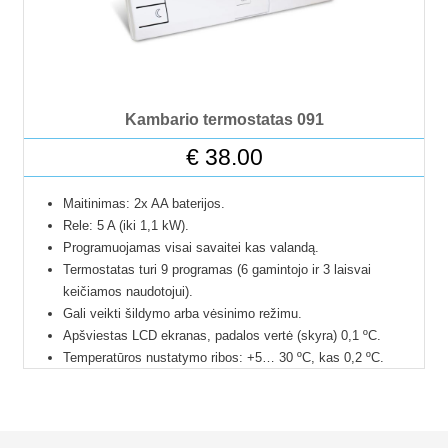
kontaktų kaladėlę.
24 mėnesių gamintojo garantija.
Kambario termostatas 091
€
38.00
Maitinimas: 2x AA baterijos.
Rele: 5 A (iki 1,1 kW).
Programuojamas visai savaitei kas valandą.
Termostatas turi 9 programas (6 gamintojo ir 3 laisvai
keičiamos naudotojui).
Gali veikti šildymo arba vėsinimo režimu.
Apšviestas LCD ekranas, padalos vertė (skyra) 0,1 ºC.
Temperatūros nustatymo ribos: +5… 30 ºC, kas 0,2 ºC.
Gali matuoti temperatūrą diapazone nuo 0 ºC iki 35 ºC.
Išmatuotos temperatūros koregavimo funkcija: nuo -3 ºC iki
+3 ºC.
Histerezė pasirenkama nustatymuose: 0,5 ºC arba 1 ºC.