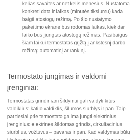
kelias savaites ar net kelis mėnesius. Nustatoma
konkreti data ir laikas (minutės tikslumu) kada
baigti atostogų režimą. Po šio nustatymo
pakeitimo ekrane bus rodomas laikas, kiek dar
laiko bus įjungtas atostogų režimas. Pasibaigus
šiam laikui termostatas grįžtą į ankstesnį darbo
režimą: automatinį ar rankinį.
Termostato jungimas ir valdomi
įrenginiai:
Termostatas grindiniam šildymui gali valdyti kitus
valdiklius: katilo valdiklis, šilumos siurblys ir pan. Taip
pat tiesiai prie termostato galima jungti elektrinius
įrenginius: elektrines šildomas grindis, cirkuliacinius
siurblius, vožtuvus – pavaras ir pan. Kad valdymas būtų
tikslesnis valdiklis turi papildomą nustatymą, kuriame