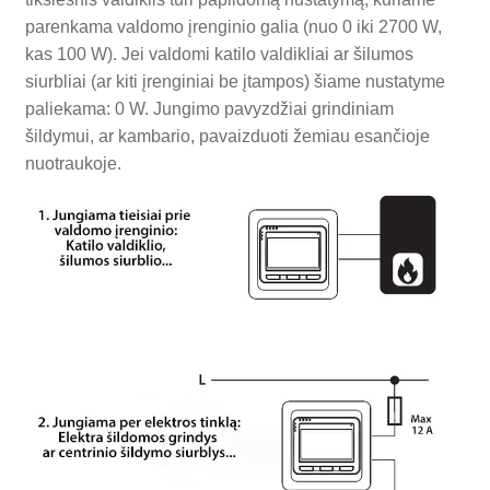
parenkama valdomo įrenginio galia (nuo 0 iki 2700 W,
kas 100 W). Jei valdomi katilo valdikliai ar šilumos
siurbliai (ar kiti įrenginiai be įtampos) šiame nustatyme
paliekama: 0 W. Jungimo pavyzdžiai grindiniam
šildymui, ar kambario, pavaizduoti žemiau esančioje
nuotraukoje.