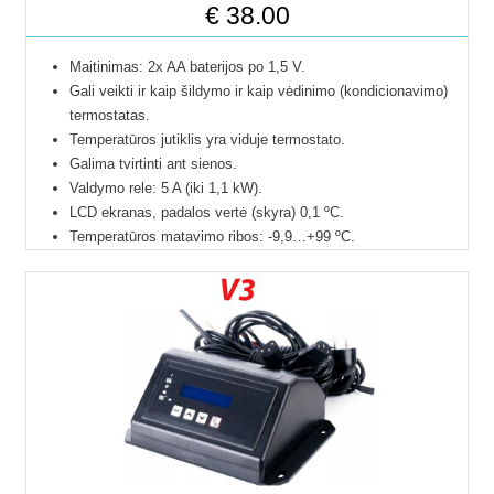
€
38.00
Maitinimas: 2x AA baterijos po 1,5 V.
Gali veikti ir kaip šildymo ir kaip vėdinimo (kondicionavimo)
termostatas.
Temperatūros jutiklis yra viduje termostato.
Galima tvirtinti ant sienos.
Valdymo rele: 5 A (iki 1,1 kW).
LCD ekranas, padalos vertė (skyra) 0,1 ºC.
Temperatūros matavimo ribos: -9,9…+99 ºC.
Temperatūros nustatymo ribos: +5…45 ºC.
Temperatūros keitimas nustatant norimą temperatūrą kas 0,2
ºC.
Temperatūros matavimo tikslumas: 0,1 ºC.
Histerezė: 0,2 / 0,5 / 1 / 2 / 5 ºC (pasirenkama
nustatymuose).
Apsaugos klasė: IP 20.
Kartu su termostatu baterijos netiekiamos.
Išmatavimai: 82 / 82 / 35,6 mm.
24 mėnesių gamintojo garantija.