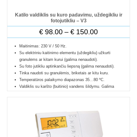
Katilo valdiklis su kuro padavimu, uždegikliu ir
fotojutikliu – V3
Price
€
98.00
–
€
150.00
range:
Maitinimas: 230 V / 50 Hz.
€ 98.00
Su elektriniu kaitinimo elementu (uždegikliu) užkurti
granulėms ar kitam kurui (galima nenaudoti).
through
Su foto jutikliu aptinkančiu liepsną (galima nenaudoti).
Tinka naudoti su granulėmis, briketais ar kitu kuru.
€ 150.00
Temperatūros palaikymo diapazonas 35…80 ºC.
Valdiklis su karšto (buitinio) vandens šildymu. Galima
nustatyti valandas kada buitinis vanduo šildomas.
Valdiklis taip pat gali veikti vasaros režimu ir šildyti tik buitinį
vandenį.
Valdiklis su Lietuviška instrukcija ir Lietuvišku meniu.
Į kaina įeina visi jutikliai (dūmų jutiklis ir kaitinimo elementas
pasirenkami komplektacijoje).
Laidai kuro padavimui, ventiliatoriui nepridedami, jie jungiasi į