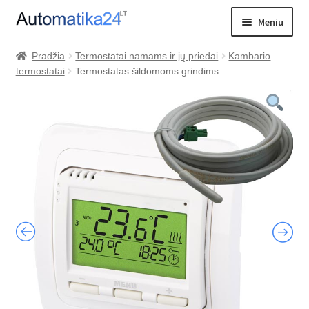
Pereiti
Pereiti
Meniu
prie
prie
meniu
turinio
Išskleist
PREKIŲ KATALOGAS
Pradžia
Termostatai namams ir jų priedai
Kambario
sub-
termostatai
Termostatas šildomoms grindims
PRISTATYMAS
menu
VALDIKLIŲ PALYGINIMAS
KONTAKTAI